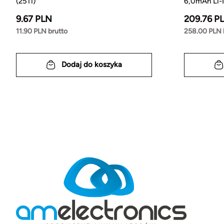
(2511)
6,0mAh Li-
9.67 PLN
209.76 P
11.90 PLN brutto
258.00 PLN 
Dodaj do koszyka