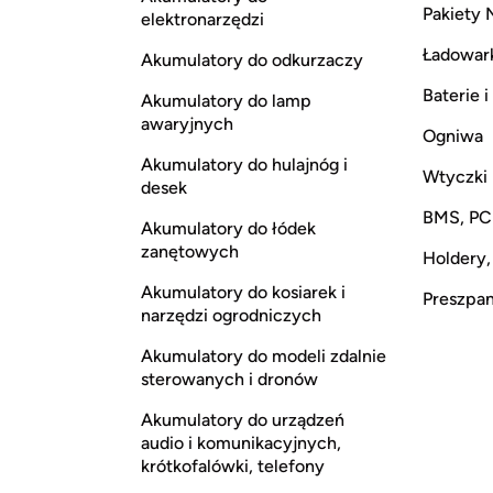
Pakiety 
elektronarzędzi
Ładowar
Akumulatory do odkurzaczy
Baterie 
Akumulatory do lamp
awaryjnych
Ogniwa
Akumulatory do hulajnóg i
Wtyczki
desek
BMS, P
Akumulatory do łódek
zanętowych
Holdery,
Akumulatory do kosiarek i
Preszpan,
narzędzi ogrodniczych
Akumulatory do modeli zdalnie
sterowanych i dronów
Akumulatory do urządzeń
audio i komunikacyjnych,
krótkofalówki, telefony