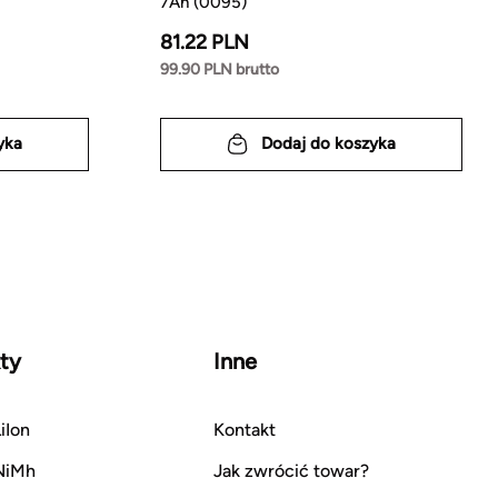
7Ah (0095)
81.22 PLN
99.90 PLN brutto
yka
Dodaj do koszyka
ty
Inne
iIon
Kontakt
NiMh
Jak zwrócić towar?