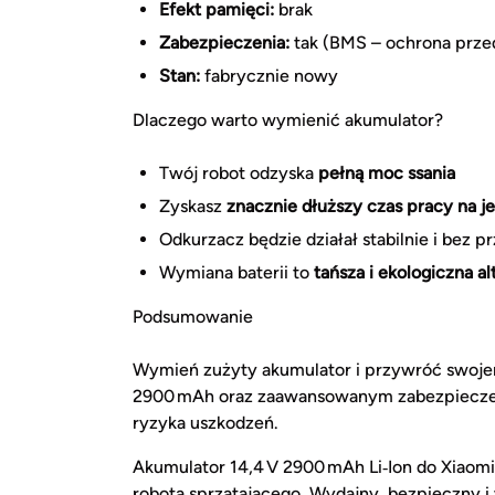
Efekt pamięci:
brak
Zabezpieczenia:
tak (BMS – ochrona prze
Stan:
fabrycznie nowy
Dlaczego warto wymienić akumulator?
Twój robot odzyska
pełną moc ssania
Zyskasz
znacznie dłuższy czas pracy na 
Odkurzacz będzie działał stabilnie i bez p
Wymiana baterii to
tańsza i ekologiczna a
Podsumowanie
Wymień zużyty akumulator i przywróć swojem
2900 mAh oraz zaawansowanym zabezpieczeni
ryzyka uszkodzeń.
Akumulator 14,4 V 2900 mAh Li‑Ion do Xiaomi 
robota sprzątającego. Wydajny, bezpieczny i 