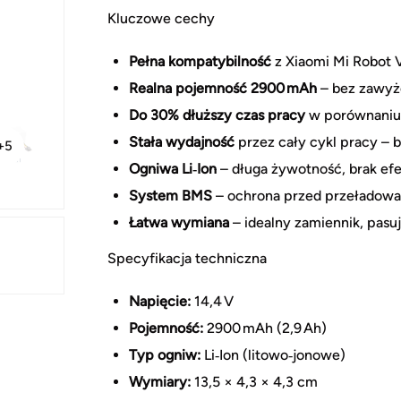
Kluczowe cechy
Pełna kompatybilność
z Xiaomi Mi Robot 
Realna pojemność 2900 mAh
– bez zawy
Do 30% dłuższy czas pracy
w porównaniu
Stała wydajność
przez cały cykl pracy –
+5
Ogniwa Li‑Ion
– długa żywotność, brak ef
System BMS
– ochrona przed przeładowa
Łatwa wymiana
– idealny zamiennik, pasu
Specyfikacja techniczna
Napięcie:
14,4 V
Pojemność:
2900 mAh (2,9 Ah)
Typ ogniw:
Li‑Ion (litowo‑jonowe)
Wymiary:
13,5 × 4,3 × 4,3 cm