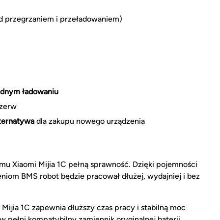
d przegrzaniem i przeładowaniem)
jednym ładowaniu
rzerw
lternatywa
dla zakupu nowego urządzenia
u Xiaomi Mijia 1C pełną sprawność. Dzięki pojemności
om BMS robot będzie pracował dłużej, wydajniej i bez
Mijia 1C zapewnia dłuższy czas pracy i stabilną moc
w pełni kompatybilny zamiennik oryginalnej baterii.