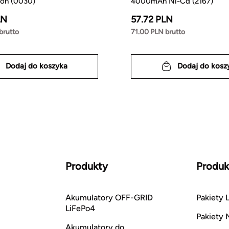
Ion (0030)
4000mAh Ni-Cd (2167)
LN
57.72 PLN
brutto
71.00 PLN brutto
Dodaj do koszyka
Dodaj do kosz
Produkty
Produk
Akumulatory OFF-GRID
Pakiety L
LiFePo4
Pakiety 
Akumulatory do