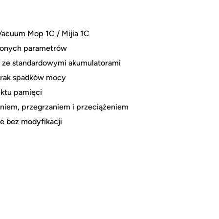
Vacuum Mop 1C / Mijia 1C
żonych parametrów
 ze standardowymi akumulatorami
 brak spadków mocy
ektu pamięci
niem, przegrzaniem i przeciążeniem
je bez modyfikacji