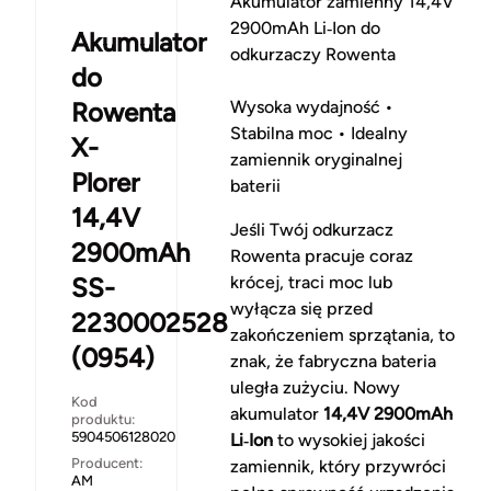
Akumulator zamienny 14,4V
2900mAh Li‑Ion do
Akumulator
odkurzaczy Rowenta
do
Rowenta
Wysoka wydajność •
Stabilna moc • Idealny
X-
zamiennik oryginalnej
Plorer
baterii
14,4V
Jeśli Twój odkurzacz
2900mAh
Rowenta pracuje coraz
SS-
krócej, traci moc lub
wyłącza się przed
2230002528
zakończeniem sprzątania, to
(0954)
znak, że fabryczna bateria
uległa zużyciu. Nowy
Kod
akumulator
14,4V 2900mAh
produktu:
5904506128020
Li‑Ion
to wysokiej jakości
Producent:
zamiennik, który przywróci
AM