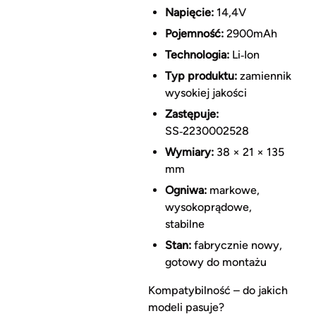
Napięcie:
14,4V
Pojemność:
2900mAh
Technologia:
Li‑Ion
Typ produktu:
zamiennik
wysokiej jakości
Zastępuje:
SS‑2230002528
Wymiary:
38 × 21 × 135
mm
Ogniwa:
markowe,
wysokoprądowe,
stabilne
Stan:
fabrycznie nowy,
gotowy do montażu
Kompatybilność – do jakich
modeli pasuje?