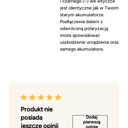
i czarnego (–) we wtyczce
jest identyczne jak w Twoim
starym akumulatorze.
Podłączenie baterii z
odwróconą polaryzacją
może spowodować
uszkodzenie urządzenia oraz
samego akumulatora.
Produkt nie
posiada
Dodaj
pierwszą
jeszcze opinii
opinię