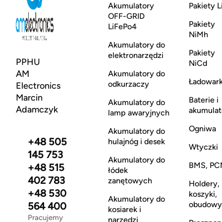
Akumulatory
Pakiety L
OFF-GRID
Pakiety
LiFePo4
NiMh
Akumulatory do
Pakiety
elektronarzędzi
PPHU
NiCd
AM
Akumulatory do
Ładowark
odkurzaczy
Electronics
Marcin
Baterie i
Akumulatory do
Adamczyk
akumulat
lamp awaryjnych
Ogniwa
Akumulatory do
+48 505
hulajnóg i desek
Wtyczki
145 753
Akumulatory do
BMS, PC
+48 515
łódek
402 783
zanętowych
Holdery,
+48 530
koszyki,
Akumulatory do
obudowy
564 400
kosiarek i
Pracujemy
narzędzi