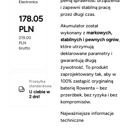
pełną sprawność urządzenia
Electronics
i zapewni stabilną pracę
przez długi czas.
178.05
Akumulator został
PLN
wykonany z
markowych,
219.00
stabilnych i pewnych ogniw
,
PLN
które utrzymują
brutto
deklarowane parametry i
gwarantują długą
żywotność. To produkt
zaprojektowany tak, aby w
100% zastąpić oryginalną
Przesyłka
standardowa
baterię Rowenta – bez
U ciebie w
przeróbek, bez ryzyka i bez
2 dni!
kompromisów.
Najważniejsze informacje
techniczne