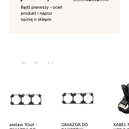
Bądź pierwszy - oceń
produkt i napisz
opinię o sklepie
zestaw 10szt -
GNIAZDA DO
KABEL 