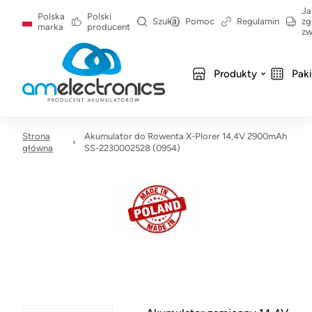
Ja
Polska
Polski
Szukaj
Pomoc
Regulamin
zg
marka
producent
zw
Produkty
Pak
Strona
Akumulator do Rowenta X-Plorer 14,4V 2900mAh
główna
SS-2230002528 (0954)