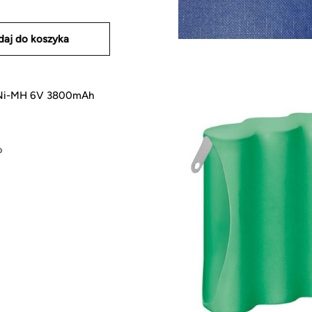
daj do koszyka
i-MH 6V 3800mAh
o