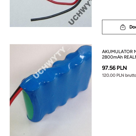
Do
AKUMULATOR N
2800mAh REAL
97.56 PLN
120.00 PLN brutt