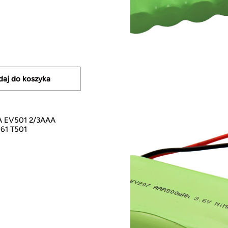
daj do koszyka
 EV501 2/3AAA
61 T501