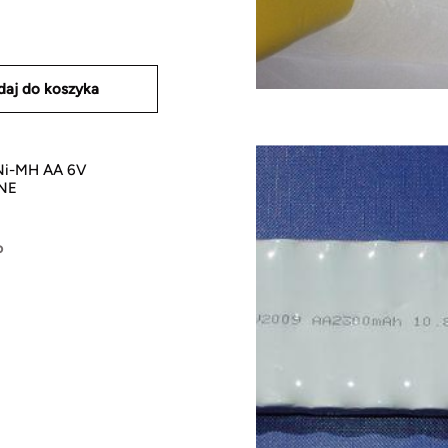
daj do koszyka
i-MH AA 6V
NE
o