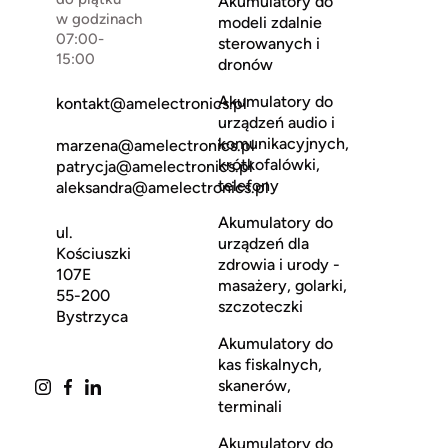
Akumulatory do
w godzinach
modeli zdalnie
07:00-
sterowanych i
15:00
dronów
Akumulatory do
kontakt@amelectronics.pl
urządzeń audio i
komunikacyjnych,
marzena@amelectronics.pl
krótkofalówki,
patrycja@amelectronics.pl
telefony
aleksandra@amelectronics.pl
Akumulatory do
ul.
urządzeń dla
Kościuszki
zdrowia i urody -
107E
masażery, golarki,
55-200
szczoteczki
Bystrzyca
Akumulatory do
kas fiskalnych,
skanerów,
terminali
Akumulatory do