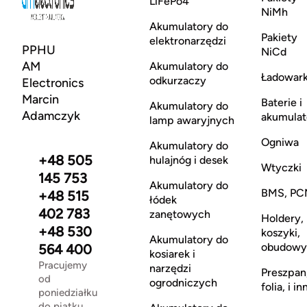
LiFePo4
NiMh
Akumulatory do
Pakiety
elektronarzędzi
PPHU
NiCd
AM
Akumulatory do
Ładowark
odkurzaczy
Electronics
Marcin
Baterie i
Akumulatory do
Adamczyk
akumulat
lamp awaryjnych
Ogniwa
Akumulatory do
+48 505
hulajnóg i desek
Wtyczki
145 753
Akumulatory do
BMS, PC
+48 515
łódek
402 783
zanętowych
Holdery,
+48 530
koszyki,
Akumulatory do
obudowy
564 400
kosiarek i
Pracujemy
narzędzi
Preszpan
od
ogrodniczych
folia, i in
poniedziałku
do piątku