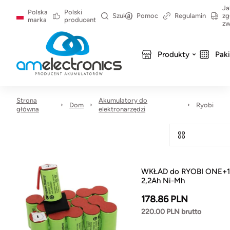
Ja
Polska
Polski
Szukaj
Pomoc
Regulamin
zg
marka
producent
zw
Produkty
Pak
Strona
Akumulatory do
Dom
Ryobi
główna
elektronarzędzi
WKŁAD do RYOBI ONE+
2,2Ah Ni-Mh
178.86 PLN
220.00 PLN brutto