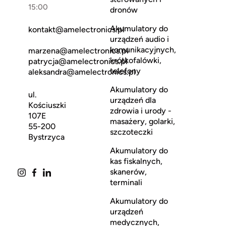
15:00
dronów
Akumulatory do
kontakt@amelectronics.pl
urządzeń audio i
komunikacyjnych,
marzena@amelectronics.pl
krótkofalówki,
patrycja@amelectronics.pl
telefony
aleksandra@amelectronics.pl
Akumulatory do
ul.
urządzeń dla
Kościuszki
zdrowia i urody -
107E
masażery, golarki,
55-200
szczoteczki
Bystrzyca
Akumulatory do
kas fiskalnych,
skanerów,
terminali
Akumulatory do
urządzeń
medycznych,