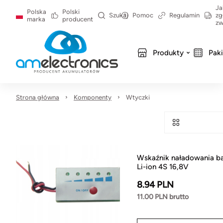
Ja
Polska
Polski
Szukaj
Pomoc
Regulamin
zg
marka
producent
zw
Produkty
Pak
Strona główna
Komponenty
Wtyczki
Wskaźnik naładowania ba
Li-ion 4S 16,8V
8.94 PLN
11.00 PLN brutto