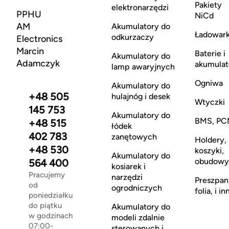
Pakiety
elektronarzędzi
PPHU
NiCd
AM
Akumulatory do
Ładowark
odkurzaczy
Electronics
Marcin
Baterie i
Akumulatory do
Adamczyk
akumulat
lamp awaryjnych
Ogniwa
Akumulatory do
+48 505
hulajnóg i desek
Wtyczki
145 753
Akumulatory do
BMS, PC
+48 515
łódek
402 783
zanętowych
Holdery,
+48 530
koszyki,
Akumulatory do
obudowy
564 400
kosiarek i
Pracujemy
narzędzi
Preszpan
od
ogrodniczych
folia, i in
poniedziałku
do piątku
Akumulatory do
w godzinach
modeli zdalnie
07:00-
sterowanych i