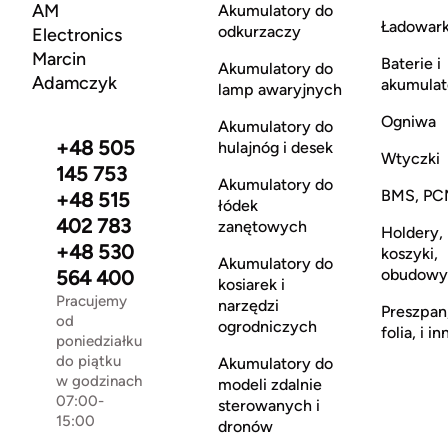
AM
Akumulatory do
Ładowark
odkurzaczy
Electronics
Marcin
Baterie i
Akumulatory do
Adamczyk
akumulat
lamp awaryjnych
Ogniwa
Akumulatory do
+48 505
hulajnóg i desek
Wtyczki
145 753
Akumulatory do
BMS, PC
+48 515
łódek
402 783
zanętowych
Holdery,
+48 530
koszyki,
Akumulatory do
obudowy
564 400
kosiarek i
Pracujemy
narzędzi
Preszpan
od
ogrodniczych
folia, i in
poniedziałku
do piątku
Akumulatory do
w godzinach
modeli zdalnie
07:00-
sterowanych i
15:00
dronów