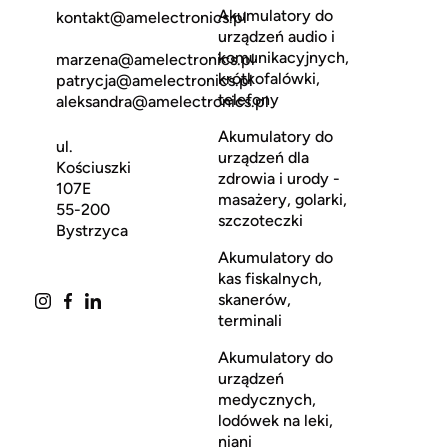
Akumulatory do
kontakt@amelectronics.pl
urządzeń audio i
komunikacyjnych,
marzena@amelectronics.pl
krótkofalówki,
patrycja@amelectronics.pl
telefony
aleksandra@amelectronics.pl
Akumulatory do
ul.
urządzeń dla
Kościuszki
zdrowia i urody -
107E
masażery, golarki,
55-200
szczoteczki
Bystrzyca
Akumulatory do
kas fiskalnych,
skanerów,
terminali
Akumulatory do
urządzeń
medycznych,
lodówek na leki,
niani