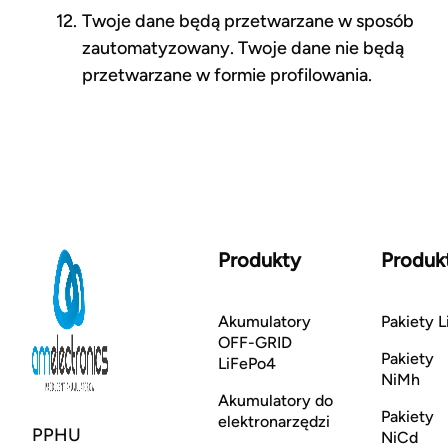
Twoje dane będą przetwarzane w sposób
zautomatyzowany. Twoje dane nie będą
przetwarzane w formie profilowania.
Produkty
Produk
Akumulatory
Pakiety L
OFF-GRID
Pakiety
LiFePo4
NiMh
Akumulatory do
Pakiety
elektronarzędzi
PPHU
NiCd