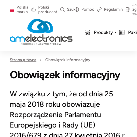
Ja
Polska
Polski
Szukaj
Pomoc
Regulamin
zg
marka
producent
zw
Produkty
Pak
Strona główna
Obowiązek informacyjny
Obowiązek informacyjny
W związku z tym, że od dnia 25
maja 2018 roku obowiązuje
Rozporządzenie Parlamentu
Europejskiego i Rady (UE)
2016/679 z dnia 27 kwietnia 2016 r.