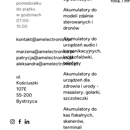
folia, i in
poniedziałku
do piątku
Akumulatory do
w godzinach
modeli zdalnie
07:00-
sterowanych i
15:00
dronów
Akumulatory do
kontakt@amelectronics.pl
urządzeń audio i
komunikacyjnych,
marzena@amelectronics.pl
krótkofalówki,
patrycja@amelectronics.pl
telefony
aleksandra@amelectronics.pl
Akumulatory do
ul.
urządzeń dla
Kościuszki
zdrowia i urody -
107E
masażery, golarki,
55-200
szczoteczki
Bystrzyca
Akumulatory do
kas fiskalnych,
skanerów,
terminali