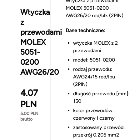
Wtyczka z przewodami
MOLEX 5051-0200
Wtyczka
AWG26/20 red/blk (2PIN)
z
przewodami
Dane techniczne:
MOLEX
wtyczka MOLEX z 2
5051-
przewodami
model: 5051-0200
0200
rodzaj przewodu:
AWG26/20
AWG24/15 red/lbu
(2PIN)
4.07
długość przewodu [mm]:
150
PLN
kolor przewodów:
5.00
PLN
czerwony i czarny
brutto
zastosowany przewód:
przekrój 0.205 mm2