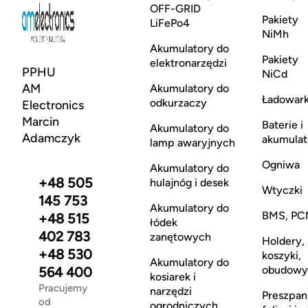
OFF-GRID
Pakiety
LiFePo4
NiMh
Akumulatory do
Pakiety
elektronarzędzi
PPHU
NiCd
AM
Akumulatory do
Ładowark
odkurzaczy
Electronics
Marcin
Baterie i
Akumulatory do
Adamczyk
akumulat
lamp awaryjnych
Ogniwa
Akumulatory do
+48 505
hulajnóg i desek
Wtyczki
145 753
Akumulatory do
BMS, PC
+48 515
łódek
402 783
zanętowych
Holdery,
+48 530
koszyki,
Akumulatory do
obudowy
564 400
kosiarek i
Pracujemy
narzędzi
Preszpan
od
ogrodniczych