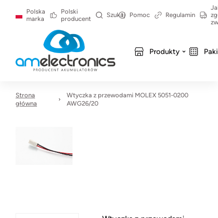
Ja
Polska
Polski
Szukaj
Pomoc
Regulamin
zg
marka
producent
zw
Produkty
Pak
Strona
Wtyczka z przewodami MOLEX 5051-0200
główna
AWG26/20