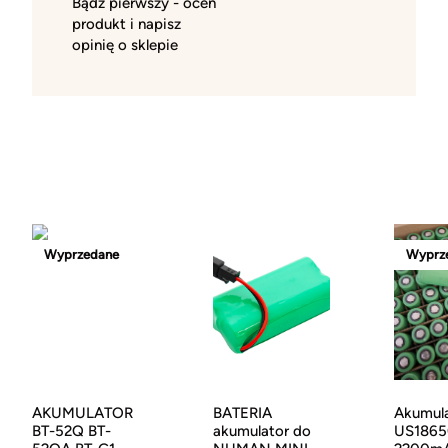
Bądź pierwszy - oceń
produkt i napisz
opinię o sklepie
Wyprzedane
Wyprz
AKUMULATOR
BATERIA
Akumul
BT-52Q BT-
akumulator do
US1865