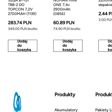
52QA BT-G1
NUMAN MINI
2200mA
TBB-2 DO
ONE 7,4v
depakie
TOPCON 7,2V
2900mAh
2.44 
2700MAH (1139)
(0856)
3.00 PLN
283.74 PLN
60.89 PLN
349.00 PLN brutto
74.90 PLN brutto
Dodaj
Dodaj
Do
do
do
d
koszyka
koszyka
ko
Produkty
Produk
Akumulatory
Pakiety L