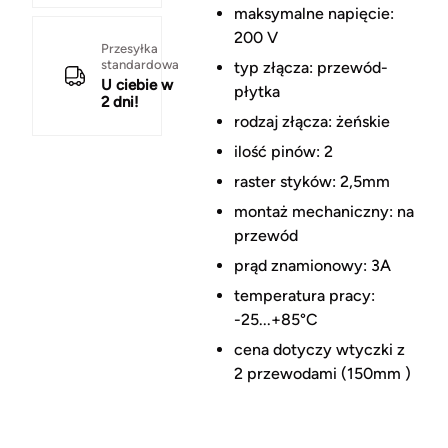
maksymalne napięcie:
200 V
Przesyłka
standardowa
typ złącza: przewód-
U ciebie w
płytka
2 dni!
rodzaj złącza: żeńskie
ilość pinów: 2
raster styków: 2,5mm
montaż mechaniczny: na
przewód
prąd znamionowy: 3A
temperatura pracy:
-25...+85°C
cena dotyczy wtyczki z
2 przewodami (150mm )