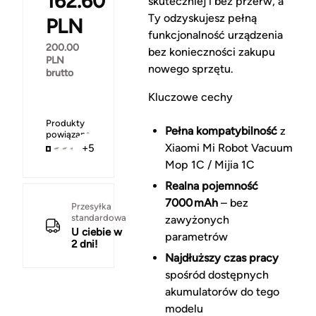
162.60
skuteczniej i bez przerw, a
Ty odzyskujesz pełną
PLN
funkcjonalność urządzenia
200.00
bez konieczności zakupu
PLN
nowego sprzętu.
brutto
Kluczowe cechy
Produkty
Pełna kompatybilność
z
powiązane
Xiaomi Mi Robot Vacuum
+5
Mop 1C / Mijia 1C
Realna pojemność
7000 mAh
– bez
Przesyłka
standardowa
zawyżonych
U ciebie w
parametrów
2 dni!
Najdłuższy czas pracy
spośród dostępnych
akumulatorów do tego
modelu