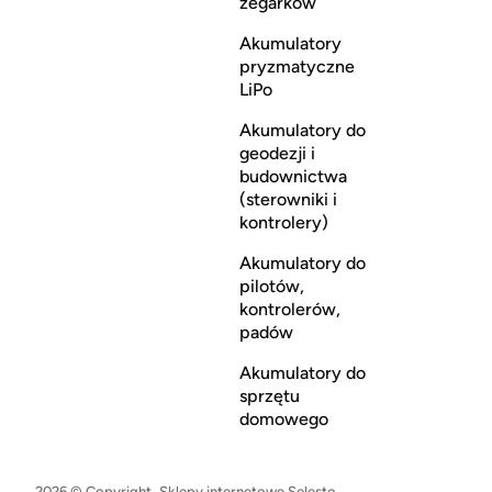
zegarków
Akumulatory
pryzmatyczne
LiPo
Akumulatory do
geodezji i
budownictwa
(sterowniki i
kontrolery)
Akumulatory do
pilotów,
kontrolerów,
padów
Akumulatory do
sprzętu
domowego
2026 © Copyright.
Sklepy internetowe Selesto