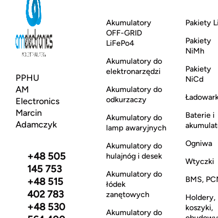
Akumulatory
Pakiety L
OFF-GRID
Pakiety
LiFePo4
NiMh
Akumulatory do
Pakiety
elektronarzędzi
PPHU
NiCd
AM
Akumulatory do
Ładowark
odkurzaczy
Electronics
Marcin
Baterie i
Akumulatory do
Adamczyk
akumulat
lamp awaryjnych
Ogniwa
Akumulatory do
+48 505
hulajnóg i desek
Wtyczki
145 753
Akumulatory do
BMS, PC
+48 515
łódek
402 783
zanętowych
Holdery,
+48 530
koszyki,
Akumulatory do
obudowy