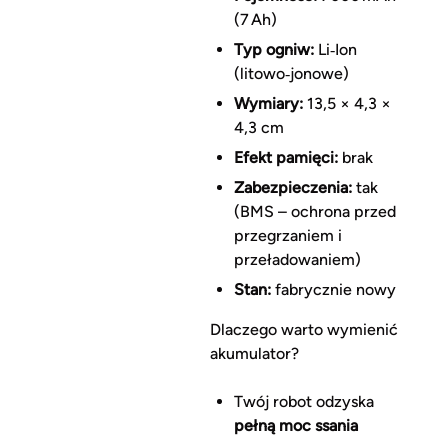
(7 Ah)
Typ ogniw:
Li‑Ion
(litowo‑jonowe)
Wymiary:
13,5 × 4,3 ×
4,3 cm
Efekt pamięci:
brak
Zabezpieczenia:
tak
(BMS – ochrona przed
przegrzaniem i
przeładowaniem)
Stan:
fabrycznie nowy
Dlaczego warto wymienić
akumulator?
Twój robot odzyska
pełną moc ssania