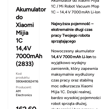
Akumulator do Xiaomi Mijia
1C / Mi Robot Vacuum Mop
Akumulator
1C – 14,4 V 7000 mAh Li‑Ion
do
Xiaomi
Najwyższa pojemność –
ekstremalnie długi czas
Mijia
pracy Twojego robota
1C
sprzątającego
14,4V
Nowoczesny akumulator
7000mAh
14,4 V 7000 mAh Li‑Ion
to
(2833)
wyjątkowo wydajny
zamiennik, który zapewnia
Kod
maksymalnie wydłużony
produktu:
czas pracy oraz stabilną
5906480624116
moc odkurzacza Xiaomi
Producent:
AM
Mijia 1C. Dzięki realnej,
Electronics
bardzo wysokiej pojemności
robot sprząta dłużej,