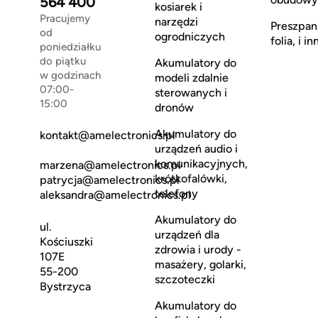
564 400
kosiarek i
Pracujemy
narzędzi
Preszpan
od
ogrodniczych
folia, i in
poniedziałku
do piątku
Akumulatory do
w godzinach
modeli zdalnie
07:00-
sterowanych i
15:00
dronów
Akumulatory do
kontakt@amelectronics.pl
urządzeń audio i
komunikacyjnych,
marzena@amelectronics.pl
krótkofalówki,
patrycja@amelectronics.pl
telefony
aleksandra@amelectronics.pl
Akumulatory do
ul.
urządzeń dla
Kościuszki
zdrowia i urody -
107E
masażery, golarki,
55-200
szczoteczki
Bystrzyca
Akumulatory do