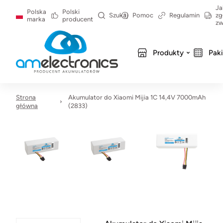
Ja
Polska
Polski
Szukaj
Pomoc
Regulamin
zg
marka
producent
zw
Produkty
Pak
Strona
Akumulator do Xiaomi Mijia 1C 14,4V 7000mAh
główna
(2833)