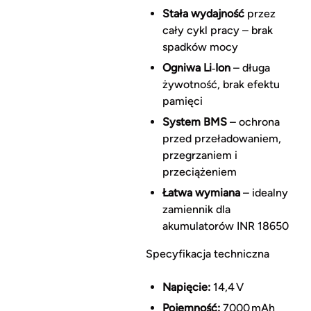
Stała wydajność
przez
cały cykl pracy – brak
spadków mocy
Ogniwa Li‑Ion
– długa
żywotność, brak efektu
pamięci
System BMS
– ochrona
przed przeładowaniem,
przegrzaniem i
przeciążeniem
Łatwa wymiana
– idealny
zamiennik dla
akumulatorów INR 18650
Specyfikacja techniczna
Napięcie:
14,4 V
Pojemność:
7000 mAh