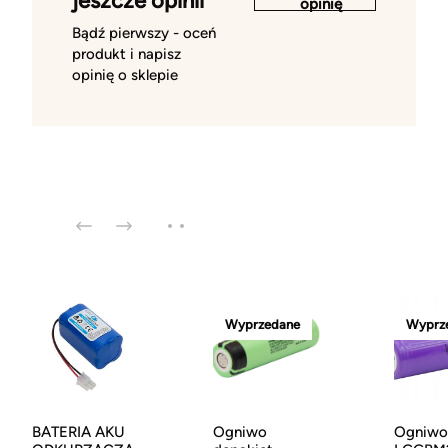
jeszcze opinii
opinię
Bądź pierwszy - oceń
produkt i napisz
opinię o sklepie
Wyprzedane
Wyprz
BATERIA AKU
Ogniwo
Ogniwo