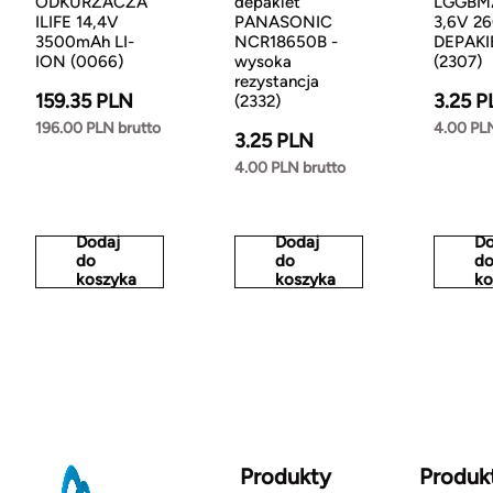
ODKURZACZA
depakiet
LGGBM
ILIFE 14,4V
PANASONIC
3,6V 2
3500mAh LI-
NCR18650B -
DEPAKI
ION (0066)
wysoka
(2307)
rezystancja
159.35 PLN
3.25 P
(2332)
196.00 PLN brutto
4.00 PLN
3.25 PLN
4.00 PLN brutto
Dodaj
Dodaj
Do
do
do
d
koszyka
koszyka
ko
Produkty
Produk