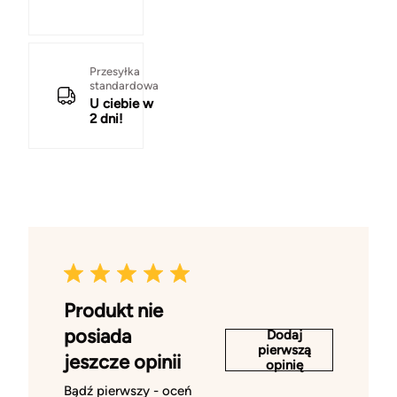
Przesyłka
standardowa
U ciebie w
2 dni!
Produkt nie
posiada
Dodaj
pierwszą
jeszcze opinii
opinię
Bądź pierwszy - oceń