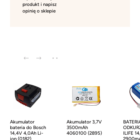
produkt i napisz
opinię o sklepie
Akumulator
Akumulator 3,7V
BATERI
bateria do Bosch
3500mAh
ODKUR
14,4V 4,0Ah Li-
4060100 (2895)
ILIFE 1
ion (0182)
2900mA