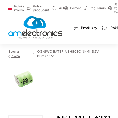
Ja
Polska
Polski
Szukaj
Pomoc
Regulamin
zg
marka
producent
zw
Produkty
Pak
Strona
OGNIWO BATERIA 3H80BC Ni-Mh 3,6V
główna
80mAh 1/2