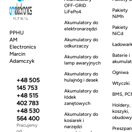
OFF-GRID
Pakiety
LiFePo4
NiMh
Akumulatory do
Pakiety
elektronarzędzi
PPHU
NiCd
AM
Akumulatory do
Ładowark
odkurzaczy
Electronics
Marcin
Baterie i
Akumulatory do
Adamczyk
akumulat
lamp awaryjnych
Ogniwa
Akumulatory do
+48 505
hulajnóg i desek
Wtyczki
145 753
Akumulatory do
BMS, PC
+48 515
łódek
402 783
zanętowych
Holdery,
+48 530
koszyki,
Akumulatory do
obudowy
564 400
kosiarek i
Pracujemy
narzędzi
Preszpan
od