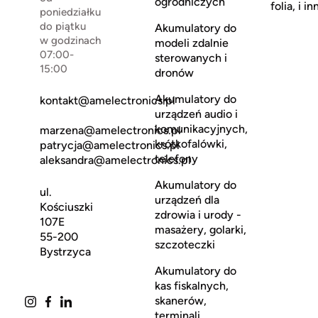
ogrodniczych
folia, i in
poniedziałku
do piątku
Akumulatory do
w godzinach
modeli zdalnie
07:00-
sterowanych i
15:00
dronów
Akumulatory do
kontakt@amelectronics.pl
urządzeń audio i
komunikacyjnych,
marzena@amelectronics.pl
krótkofalówki,
patrycja@amelectronics.pl
telefony
aleksandra@amelectronics.pl
Akumulatory do
ul.
urządzeń dla
Kościuszki
zdrowia i urody -
107E
masażery, golarki,
55-200
szczoteczki
Bystrzyca
Akumulatory do
kas fiskalnych,
skanerów,
terminali