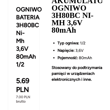
AKUMULATOR
OGNIWO
OGNIWO
3H80BC NI-
BATERIA
MH 3,6V
3H80BC
80mAh
Ni-
Mh
Typ ogniwa:
1/2
3,6V
Napięcie:
3,6V
80mAh
Pojemność:
80mAh
1/2
Stosowany do podtrzymania
pamięci w urządzeniach
5.69
elektronicznych i inne.
PLN
7.00
PLN
brutto