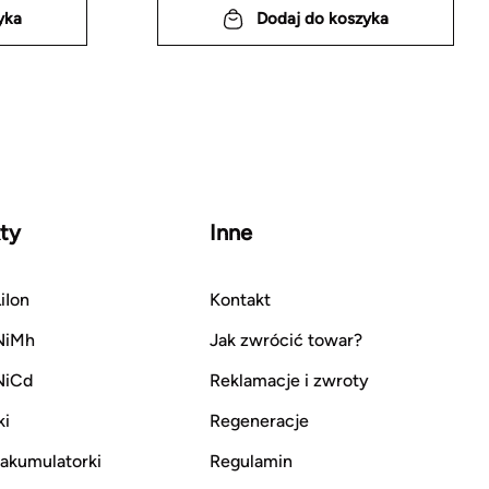
yka
Dodaj do koszyka
ty
Inne
iIon
Kontakt
NiMh
Jak zwrócić towar?
NiCd
Reklamacje i zwroty
ki
Regeneracje
i akumulatorki
Regulamin