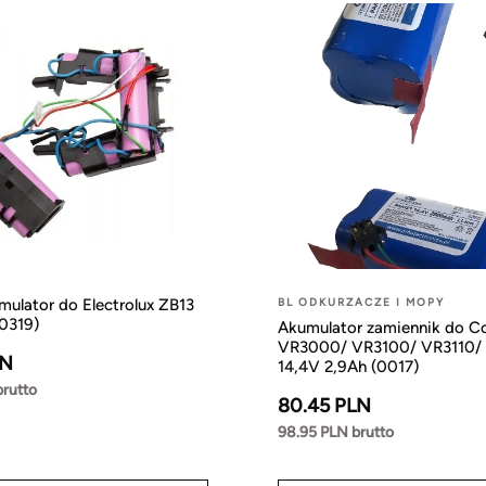
mulator do Electrolux ZB13
BL ODKURZACZE I MOPY
0319)
Akumulator zamiennik do C
VR3000/ VR3100/ VR3110/
LN
14,4V 2,9Ah (0017)
brutto
80.45 PLN
98.95 PLN brutto