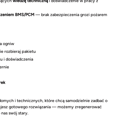
ających
wiedzę techniczną
i doświadczenie w pracy z
czeniem BMS/PCM
— brak zabezpieczenia grozi pożarem
a ogniw
ie rozbieraj pakietu
u i doświadczenia
ernie
rek
domych i technicznych, które chcą samodzielnie zadbać o
ebujesz gotowego rozwiązania — możemy zregenerować
 nas swój stary.