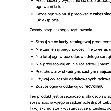
Przeznaczony wyłącznie dla osób posiad
ogniwami Li‑Ion
Każde ogniwo musi pracować z
zabezpie
lub eksplozją
Zasady bezpiecznego użytkowania
Stosuj się do
karty katalogowej
producent
Nie zamieniaj biegunowości, nie zwieraj, n
Nie lutuj ogniw bez odpowiedniego sprzęt
Nie przeładowuj ani nie rozładowuj nadmi
Przechowuj w
chłodnym, suchym miejscu
Używaj wyłącznie
dedykowanych ładowa
Zużyte ogniwa oddawaj do
recyklingu
Ten produkt jest przeznaczony dla osób świa
sprawność swojego urządzenia.Jeśli potrz
Twój akumulator - wystarczy, że prześlesz do