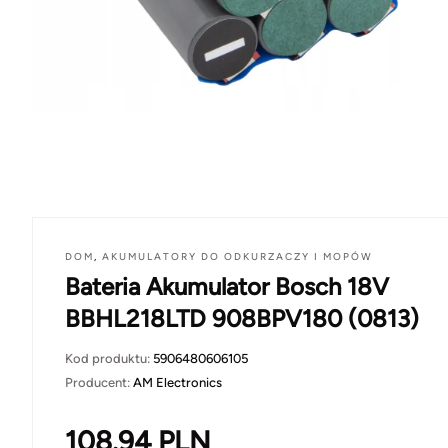
DOM
,
AKUMULATORY DO ODKURZACZY I MOPÓW
Bateria Akumulator Bosch 18V
BBHL218LTD 908BPV180 (0813)
Kod produktu:
5906480606105
Producent:
AM Electronics
108.94
PLN