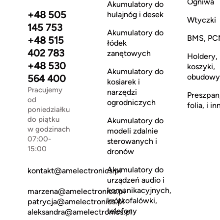
Ogniwa
Akumulatory do
+48 505
hulajnóg i desek
Wtyczki
145 753
Akumulatory do
BMS, PC
+48 515
łódek
402 783
zanętowych
Holdery,
+48 530
koszyki,
Akumulatory do
obudowy
564 400
kosiarek i
Pracujemy
narzędzi
Preszpan
od
ogrodniczych
folia, i in
poniedziałku
do piątku
Akumulatory do
w godzinach
modeli zdalnie
07:00-
sterowanych i
15:00
dronów
Akumulatory do
kontakt@amelectronics.pl
urządzeń audio i
komunikacyjnych,
marzena@amelectronics.pl
krótkofalówki,
patrycja@amelectronics.pl
telefony
aleksandra@amelectronics.pl