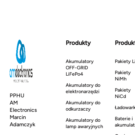
Produkty
Produk
Akumulatory
Pakiety L
OFF-GRID
Pakiety
LiFePo4
NiMh
Akumulatory do
Pakiety
elektronarzędzi
PPHU
NiCd
AM
Akumulatory do
Ładowark
odkurzaczy
Electronics
Marcin
Baterie i
Akumulatory do
Adamczyk
akumulat
lamp awaryjnych