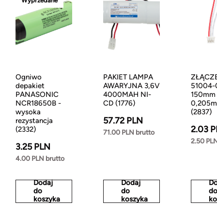
Wyprzedane
Ogniwo
PAKIET LAMPA
ZŁĄCZ
depakiet
AWARYJNA 3,6V
51004-
PANASONIC
4000MAH NI-
150mm
NCR18650B -
CD (1776)
0,205
wysoka
(2837)
57.72 PLN
rezystancja
2.03 
(2332)
71.00 PLN brutto
2.50 PLN
3.25 PLN
4.00 PLN brutto
Dodaj
Dodaj
Do
do
do
d
koszyka
koszyka
ko