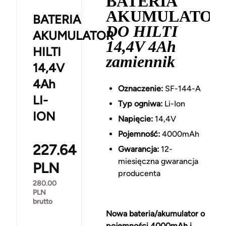
BATERIA
AKUMULATOR
BATERIA
DO HILTI
AKUMULATOR
14,4V 4Ah
HILTI
zamiennik
14,4V
4Ah
Oznaczenie:
SF-144-A
LI-
Typ ogniwa:
Li-Ion
ION
Napięcie:
14,4V
Pojemność:
4000mAh
227.64
Gwarancja:
12-
miesięczna gwarancja
PLN
producenta
280.00
PLN
brutto
Nowa bateria/akumulator o
pojemności 4000mAh i