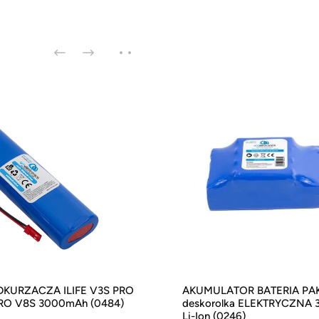
DKURZACZA ILIFE V3S PRO
AKUMULATOR BATERIA PAK
RO V8S 3000mAh (0484)
deskorolka ELEKTRYCZNA 
Li-Ion (0246)