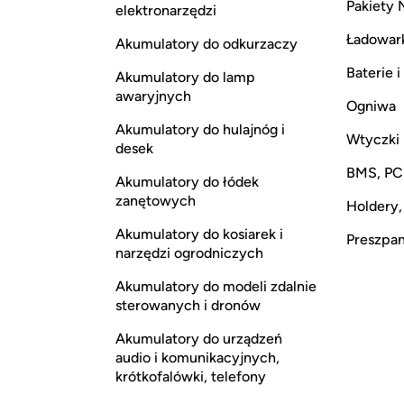
Pakiety 
elektronarzędzi
Ładowar
Akumulatory do odkurzaczy
Baterie 
Akumulatory do lamp
awaryjnych
Ogniwa
Akumulatory do hulajnóg i
Wtyczki
desek
BMS, P
Akumulatory do łódek
zanętowych
Holdery,
Akumulatory do kosiarek i
Preszpan,
narzędzi ogrodniczych
Akumulatory do modeli zdalnie
sterowanych i dronów
Akumulatory do urządzeń
audio i komunikacyjnych,
krótkofalówki, telefony