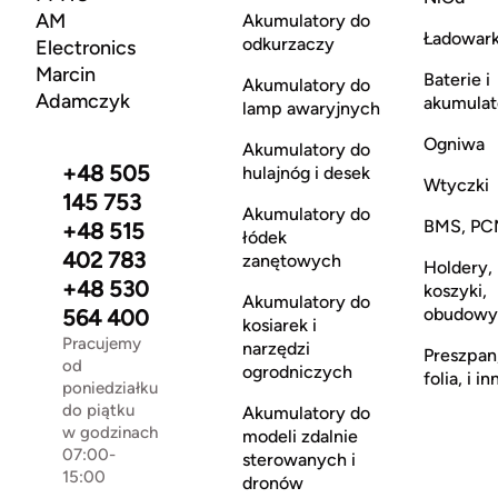
AM
Akumulatory do
Ładowark
odkurzaczy
Electronics
Marcin
Baterie i
Akumulatory do
Adamczyk
akumulat
lamp awaryjnych
Ogniwa
Akumulatory do
+48 505
hulajnóg i desek
Wtyczki
145 753
Akumulatory do
BMS, PC
+48 515
łódek
402 783
zanętowych
Holdery,
+48 530
koszyki,
Akumulatory do
obudowy
564 400
kosiarek i
Pracujemy
narzędzi
Preszpan
od
ogrodniczych
folia, i in
poniedziałku
do piątku
Akumulatory do
w godzinach
modeli zdalnie
07:00-
sterowanych i
15:00
dronów