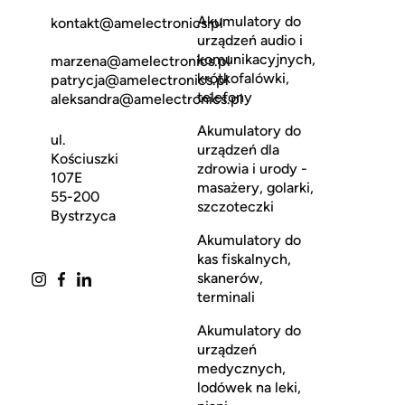
Akumulatory do
kontakt@amelectronics.pl
urządzeń audio i
komunikacyjnych,
marzena@amelectronics.pl
krótkofalówki,
patrycja@amelectronics.pl
telefony
aleksandra@amelectronics.pl
Akumulatory do
ul.
urządzeń dla
Kościuszki
zdrowia i urody -
107E
masażery, golarki,
55-200
szczoteczki
Bystrzyca
Akumulatory do
kas fiskalnych,
skanerów,
terminali
Akumulatory do
urządzeń
medycznych,
lodówek na leki,