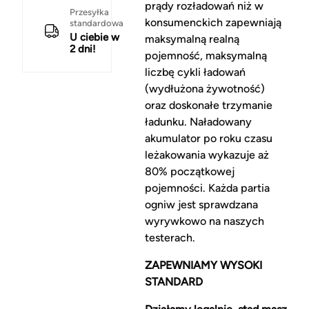
prądy rozładowań niż w
Przesyłka
konsumenckich zapewniają
standardowa
U ciebie w
maksymalną realną
2 dni!
pojemność, maksymalną
liczbę cykli ładowań
(wydłużona żywotność)
oraz doskonałe trzymanie
ładunku. Naładowany
akumulator po roku czasu
leżakowania wykazuje aż
80% początkowej
pojemności. Każda partia
ogniw jest sprawdzana
wyrywkowo na naszych
testerach.
ZAPEWNIAMY WYSOKI
STANDARD