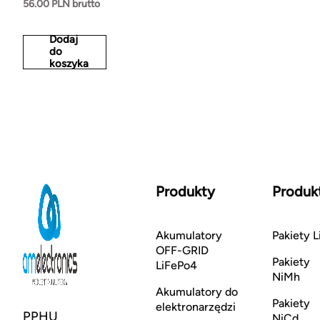
56.00 PLN brutto
Dodaj
do
koszyka
Produkty
Produk
Akumulatory
Pakiety L
OFF-GRID
Pakiety
LiFePo4
NiMh
Akumulatory do
Pakiety
elektronarzędzi
PPHU
NiCd