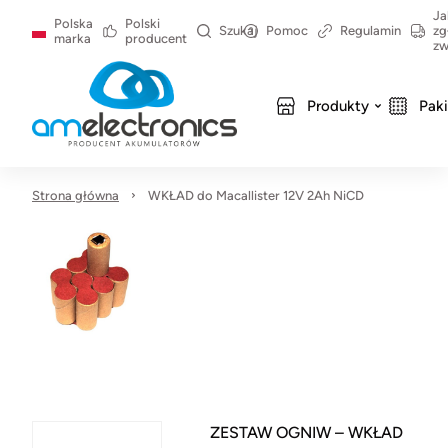
Ja
Polska
Polski
Szukaj
Pomoc
Regulamin
zg
marka
producent
zw
Produkty
Pak
Strona główna
WKŁAD do Macallister 12V 2Ah NiCD
ZESTAW OGNIW – WKŁAD