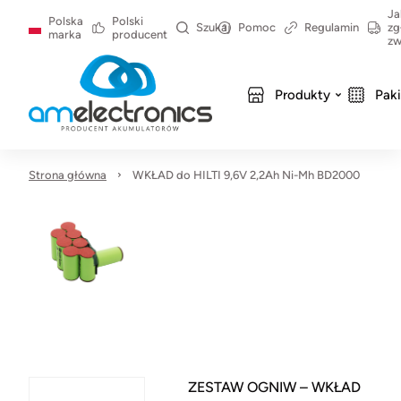
Ja
Polska
Polski
Szukaj
Pomoc
Regulamin
zg
marka
producent
zw
Produkty
Pak
Strona główna
WKŁAD do HILTI 9,6V 2,2Ah Ni-Mh BD2000
ZESTAW OGNIW – WKŁAD