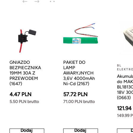
GNIAZDO
PAKIET DO
BL
BEZPIECZNIKA
LAMP
ELEKTR
19MM 30A Z
AWARYJNYCH
Akumula
PRZEWODEM
3,6V 4000mAh
do MAK
(1647)
Ni-Cd (2167)
BL1813
18V 30
4.47 PLN
57.72 PLN
(0663)
5.50 PLN brutto
71.00 PLN brutto
121.94
149.99 P
Dodaj
Dodaj