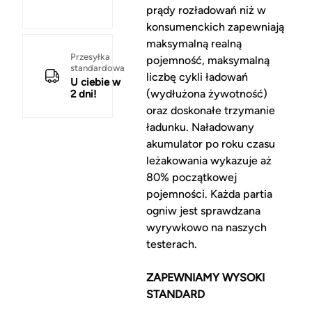
prądy rozładowań niż w
konsumenckich zapewniają
maksymalną realną
Przesyłka
pojemność, maksymalną
standardowa
liczbę cykli ładowań
U ciebie w
(wydłużona żywotność)
2 dni!
oraz doskonałe trzymanie
ładunku. Naładowany
akumulator po roku czasu
leżakowania wykazuje aż
80% początkowej
pojemności. Każda partia
ogniw jest sprawdzana
wyrywkowo na naszych
testerach.
ZAPEWNIAMY WYSOKI
STANDARD