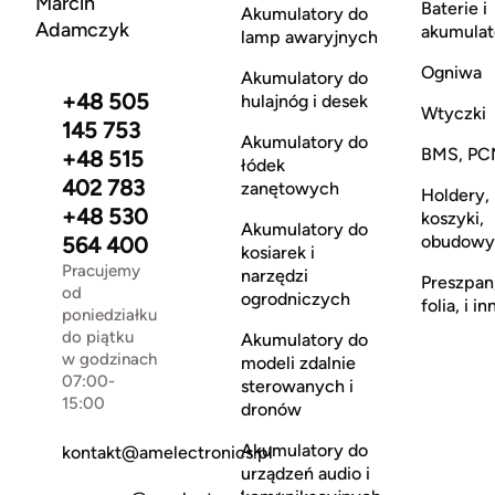
Marcin
Baterie i
Akumulatory do
Adamczyk
akumulat
lamp awaryjnych
Ogniwa
Akumulatory do
+48 505
hulajnóg i desek
Wtyczki
145 753
Akumulatory do
BMS, PC
+48 515
łódek
402 783
zanętowych
Holdery,
+48 530
koszyki,
Akumulatory do
obudowy
564 400
kosiarek i
Pracujemy
narzędzi
Preszpan
od
ogrodniczych
folia, i in
poniedziałku
do piątku
Akumulatory do
w godzinach
modeli zdalnie
07:00-
sterowanych i
15:00
dronów
Akumulatory do
kontakt@amelectronics.pl
urządzeń audio i