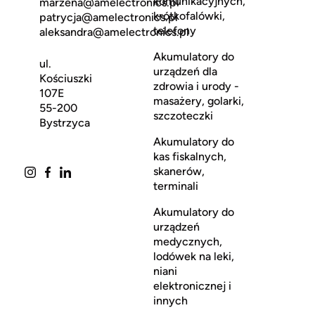
komunikacyjnych,
marzena@amelectronics.pl
krótkofalówki,
patrycja@amelectronics.pl
telefony
aleksandra@amelectronics.pl
Akumulatory do
ul.
urządzeń dla
Kościuszki
zdrowia i urody -
107E
masażery, golarki,
55-200
szczoteczki
Bystrzyca
Akumulatory do
kas fiskalnych,
skanerów,
terminali
Akumulatory do
urządzeń
medycznych,
lodówek na leki,
niani
elektronicznej i
innych