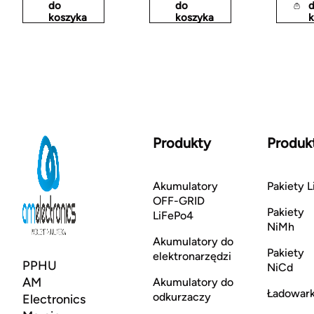
do
do
koszyka
koszyka
Produkty
Produk
Akumulatory
Pakiety L
OFF-GRID
Pakiety
LiFePo4
NiMh
Akumulatory do
Pakiety
elektronarzędzi
PPHU
NiCd
AM
Akumulatory do
Ładowark
odkurzaczy
Electronics