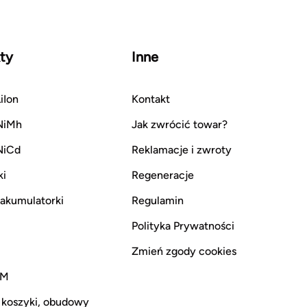
ty
Inne
iIon
Kontakt
NiMh
Jak zwrócić towar?
NiCd
Reklamacje i zwroty
ki
Regeneracje
i akumulatorki
Regulamin
Polityka Prywatności
Zmień zgody cookies
CM
 koszyki, obudowy