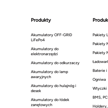
Produkty
Produk
Akumulatory OFF-GRID
Pakiety L
LiFePo4
Pakiety 
Akumulatory do
Pakiety 
elektronarzędzi
Ładowar
Akumulatory do odkurzaczy
Baterie 
Akumulatory do lamp
awaryjnych
Ogniwa
Akumulatory do hulajnóg i
Wtyczki
desek
BMS, P
Akumulatory do łódek
zanętowych
Holdery,