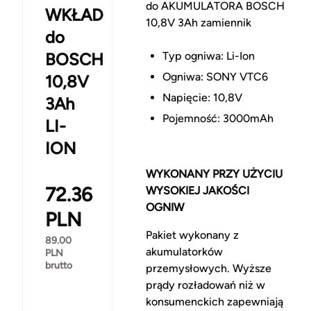
do AKUMULATORA BOSCH
WKŁAD
10,8V 3Ah zamiennik
do
BOSCH
Typ ogniwa: Li-Ion
Ogniwa: SONY VTC6
10,8V
Napięcie: 10,8V
3Ah
Pojemność: 3000mAh
LI-
ION
WYKONANY PRZY UŻYCIU
72.36
WYSOKIEJ JAKOŚCI
OGNIW
PLN
Pakiet wykonany z
89.00
akumulatorków
PLN
brutto
przemysłowych. Wyższe
prądy rozładowań niż w
konsumenckich zapewniają