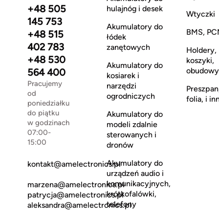
+48 505
hulajnóg i desek
Wtyczki
145 753
Akumulatory do
BMS, PC
+48 515
łódek
402 783
zanętowych
Holdery,
+48 530
koszyki,
Akumulatory do
obudowy
564 400
kosiarek i
Pracujemy
narzędzi
Preszpan
od
ogrodniczych
folia, i in
poniedziałku
do piątku
Akumulatory do
w godzinach
modeli zdalnie
07:00-
sterowanych i
15:00
dronów
Akumulatory do
kontakt@amelectronics.pl
urządzeń audio i
komunikacyjnych,
marzena@amelectronics.pl
krótkofalówki,
patrycja@amelectronics.pl
telefony
aleksandra@amelectronics.pl