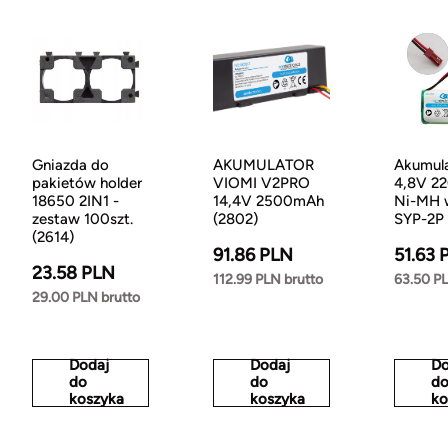
Gniazda do
AKUMULATOR
Akumula
pakietów holder
VIOMI V2PRO
4,8V 2
18650 2IN1 -
14,4V 2500mAh
Ni-MH 
zestaw 100szt.
(2802)
SYP-2P 
(2614)
91.86 PLN
51.63 
23.58 PLN
112.99 PLN brutto
63.50 PL
29.00 PLN brutto
Dodaj
Dodaj
Do
do
do
d
koszyka
koszyka
ko