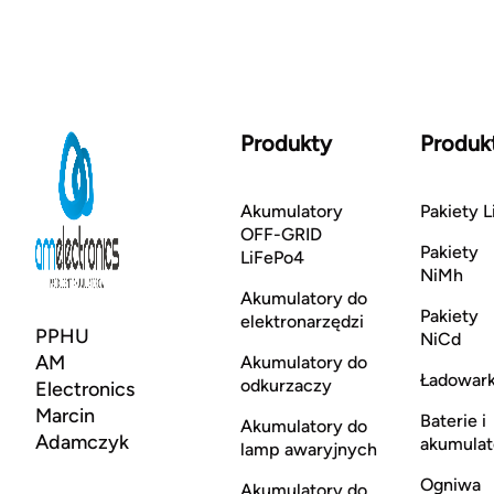
Produkty
Produk
Akumulatory
Pakiety L
OFF-GRID
Pakiety
LiFePo4
NiMh
Akumulatory do
Pakiety
elektronarzędzi
PPHU
NiCd
AM
Akumulatory do
Ładowark
odkurzaczy
Electronics
Marcin
Baterie i
Akumulatory do
Adamczyk
akumulat
lamp awaryjnych
Ogniwa
Akumulatory do