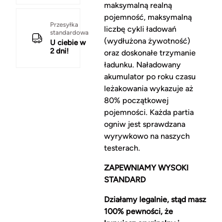
maksymalną realną
pojemność, maksymalną
Przesyłka
liczbę cykli ładowań
standardowa
(wydłużona żywotność)
U ciebie w
2 dni!
oraz doskonałe trzymanie
ładunku. Naładowany
akumulator po roku czasu
leżakowania wykazuje aż
80% początkowej
pojemności. Każda partia
ogniw jest sprawdzana
wyrywkowo na naszych
testerach.
ZAPEWNIAMY WYSOKI
STANDARD
Działamy legalnie, stąd masz
100% pewności, że