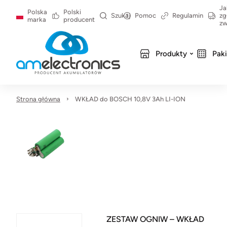
Ja
Polska
Polski
Szukaj
Pomoc
Regulamin
zg
marka
producent
zw
Produkty
Pak
Strona główna
WKŁAD do BOSCH 10,8V 3Ah LI-ION
ZESTAW OGNIW – WKŁAD