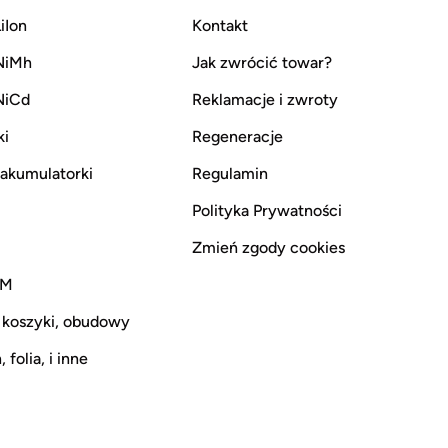
iIon
Kontakt
NiMh
Jak zwrócić towar?
NiCd
Reklamacje i zwroty
ki
Regeneracje
i akumulatorki
Regulamin
Polityka Prywatności
Zmień zgody cookies
CM
 koszyki, obudowy
 folia, i inne