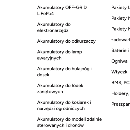
Akumulatory OFF-GRID
Pakiety L
LiFePo4
Pakiety 
Akumulatory do
Pakiety 
elektronarzędzi
Ładowar
Akumulatory do odkurzaczy
Baterie 
Akumulatory do lamp
awaryjnych
Ogniwa
Akumulatory do hulajnóg i
Wtyczki
desek
BMS, P
Akumulatory do łódek
zanętowych
Holdery,
Akumulatory do kosiarek i
Preszpan,
narzędzi ogrodniczych
Akumulatory do modeli zdalnie
sterowanych i dronów