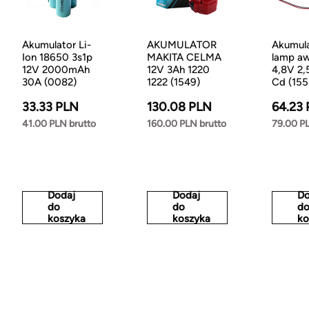
Akumulator Li-
AKUMULATOR
Akumula
Ion 18650 3s1p
MAKITA CELMA
lamp aw
12V 2000mAh
12V 3Ah 1220
4,8V 2,
30A (0082)
1222 (1549)
Cd (155
33.33 PLN
130.08 PLN
64.23
41.00 PLN brutto
160.00 PLN brutto
79.00 PL
Dodaj
Dodaj
Do
do
do
d
koszyka
koszyka
ko