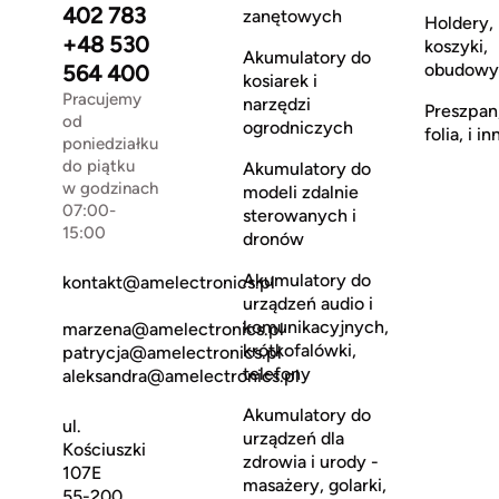
402 783
zanętowych
Holdery,
+48 530
koszyki,
Akumulatory do
obudowy
564 400
kosiarek i
Pracujemy
narzędzi
Preszpan
od
ogrodniczych
folia, i in
poniedziałku
do piątku
Akumulatory do
w godzinach
modeli zdalnie
07:00-
sterowanych i
15:00
dronów
Akumulatory do
kontakt@amelectronics.pl
urządzeń audio i
komunikacyjnych,
marzena@amelectronics.pl
krótkofalówki,
patrycja@amelectronics.pl
telefony
aleksandra@amelectronics.pl
Akumulatory do
ul.
urządzeń dla
Kościuszki
zdrowia i urody -
107E
masażery, golarki,
55-200