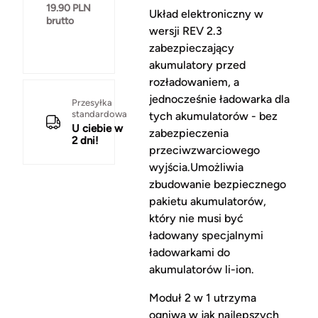
19.90
PLN
Układ elektroniczny w
brutto
wersji REV 2.3
zabezpieczający
akumulatory przed
rozładowaniem, a
jednocześnie ładowarka dla
Przesyłka
standardowa
tych akumulatorów - bez
U ciebie w
zabezpieczenia
2 dni!
przeciwzwarciowego
wyjścia.Umożliwia
zbudowanie bezpiecznego
pakietu akumulatorów,
który nie musi być
ładowany specjalnymi
ładowarkami do
akumulatorów li-ion.
Moduł 2 w 1 utrzyma
ogniwa w jak najlepszych