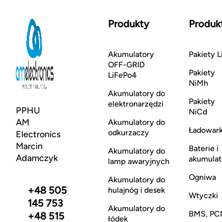
Produkty
Produk
Akumulatory
Pakiety L
OFF-GRID
Pakiety
LiFePo4
NiMh
Akumulatory do
Pakiety
elektronarzędzi
PPHU
NiCd
AM
Akumulatory do
Ładowark
odkurzaczy
Electronics
Marcin
Baterie i
Akumulatory do
Adamczyk
akumulat
lamp awaryjnych
Ogniwa
Akumulatory do
+48 505
hulajnóg i desek
Wtyczki
145 753
Akumulatory do
BMS, PC
+48 515
łódek