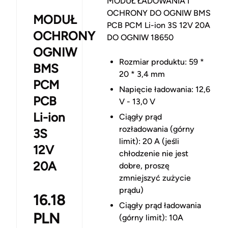
MODUŁ ŁADOWANIA I
OCHRONY DO OGNIW BMS
MODUŁ
PCB PCM Li-ion 3S 12V 20A
OCHRONY
DO OGNIW 18650
OGNIW
Rozmiar produktu: 59 *
BMS
20 * 3,4 mm
PCM
Napięcie ładowania: 12,6
PCB
V - 13,0 V
Li-ion
Ciągły prąd
rozładowania (górny
3S
limit): 20 A (jeśli
12V
chłodzenie nie jest
20A
dobre, proszę
zmniejszyć zużycie
prądu)
16.18
Ciągły prąd ładowania
PLN
(górny limit): 10A