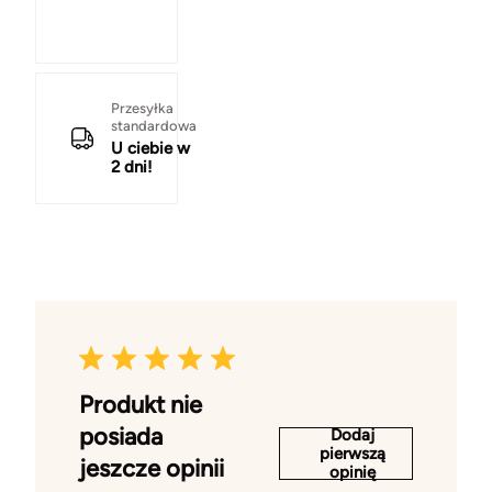
Przesyłka
standardowa
U ciebie w
2 dni!
Produkt nie
posiada
Dodaj
pierwszą
jeszcze opinii
opinię