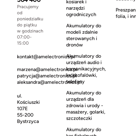
kosiarek i
Pracujemy
narzędzi
Preszpan
od
ogrodniczych
folia, i in
poniedziałku
do piątku
Akumulatory do
w godzinach
modeli zdalnie
07:00-
sterowanych i
15:00
dronów
Akumulatory do
kontakt@amelectronics.pl
urządzeń audio i
komunikacyjnych,
marzena@amelectronics.pl
krótkofalówki,
patrycja@amelectronics.pl
telefony
aleksandra@amelectronics.pl
Akumulatory do
ul.
urządzeń dla
Kościuszki
zdrowia i urody -
107E
masażery, golarki,
55-200
szczoteczki
Bystrzyca
Akumulatory do
kas fiskalnych,