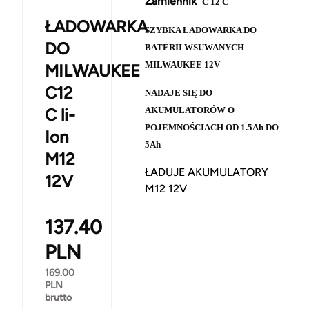
Zamiennik
C 12 C
ŁADOWARKA
SZYBKA ŁADOWARKA DO
DO
BATERII WSUWANYCH
MILWAUKEE 12V
MILWAUKEE
C12
NADAJE SIĘ DO
C li-
AKUMULATORÓW O
POJEMNOŚCIACH OD 1.5Ah DO
Ion
5Ah
M12
ŁADUJE AKUMULATORY
12V
M12 12V
137.40
PLN
169.00
PLN
brutto