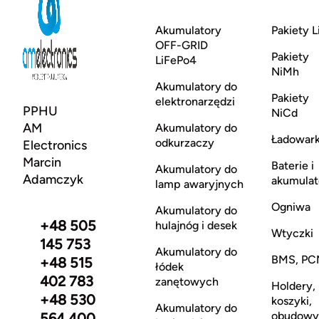
Akumulatory
Pakiety L
OFF-GRID
Pakiety
LiFePo4
NiMh
Akumulatory do
Pakiety
elektronarzędzi
PPHU
NiCd
AM
Akumulatory do
Ładowark
odkurzaczy
Electronics
Marcin
Baterie i
Akumulatory do
Adamczyk
akumulat
lamp awaryjnych
Ogniwa
Akumulatory do
+48 505
hulajnóg i desek
Wtyczki
145 753
Akumulatory do
BMS, PC
+48 515
łódek
402 783
zanętowych
Holdery,
+48 530
koszyki,
Akumulatory do
obudowy
564 400