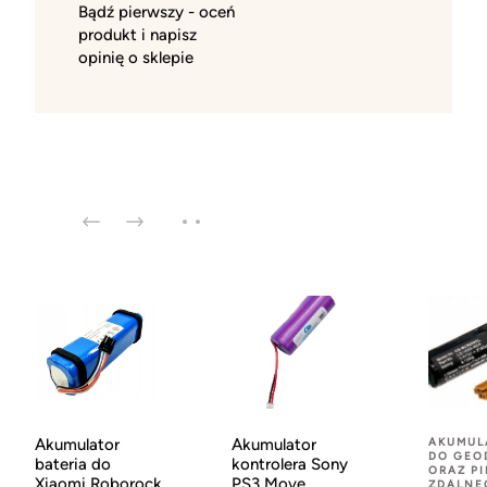
Bądź pierwszy - oceń
produkt i napisz
opinię o sklepie
Akumulator
Akumulator
AKUMUL
DO GEO
bateria do
kontrolera Sony
ORAZ P
Xiaomi Roborock
PS3 Move
ZDALNE