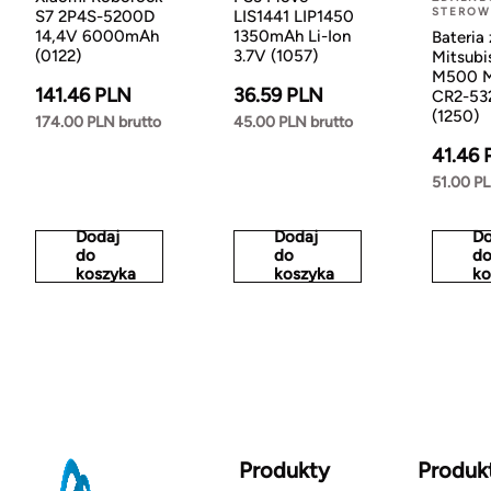
STEROW
S7 2P4S-5200D
LIS1441 LIP1450
14,4V 6000mAh
1350mAh Li-Ion
Bateria 
(0122)
3.7V (1057)
Mitsubi
M500 
141.46 PLN
36.59 PLN
CR2-53
(1250)
174.00 PLN brutto
45.00 PLN brutto
41.46 
51.00 PL
Dodaj
Dodaj
Do
do
do
d
koszyka
koszyka
ko
Produkty
Produk