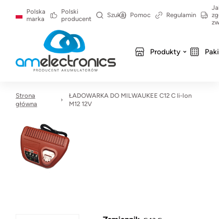
Ja
Polska
Polski
Szukaj
Pomoc
Regulamin
zg
marka
producent
zw
Produkty
Pak
Strona
ŁADOWARKA DO MILWAUKEE C12 C li-Ion
główna
M12 12V