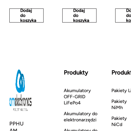
Dodaj
Dodaj
Do
do
do
d
koszyka
koszyka
ko
Produkty
Produk
Akumulatory
Pakiety L
OFF-GRID
Pakiety
LiFePo4
NiMh
Akumulatory do
Pakiety
elektronarzędzi
PPHU
NiCd
AM
Akumulatory do