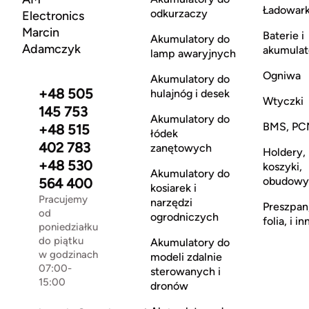
Ładowark
odkurzaczy
Electronics
Marcin
Baterie i
Akumulatory do
Adamczyk
akumulat
lamp awaryjnych
Ogniwa
Akumulatory do
+48 505
hulajnóg i desek
Wtyczki
145 753
Akumulatory do
BMS, PC
+48 515
łódek
402 783
zanętowych
Holdery,
+48 530
koszyki,
Akumulatory do
obudowy
564 400
kosiarek i
Pracujemy
narzędzi
Preszpan
od
ogrodniczych
folia, i in
poniedziałku
do piątku
Akumulatory do
w godzinach
modeli zdalnie
07:00-
sterowanych i
15:00
dronów