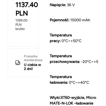
1137.40
Napięcie:
36 V
PLN
Pojemność:
15000 mAh
1399.00
PLN
brutto
Temperatura
pracy:
0°C~+50°C
Temperatura
Przesyłka
standardowa
przechowywania:
-20°C~+50°C
U ciebie w
2 dni!
Temperatura
ładowania:
0°C~+40°C
Wtyki:XT60-wyjście, Micro
MATE-N-LOK
-ładowanie