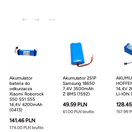
Akumulator
Akumulator 2S1P
AKUMU
bateria do
Samsung 18650
HOFFEN
odkurzacza
7,4V 3500mAh
14,4V 
Xiaomi Roborock
Z BMS (1592)
LI-ION 
S50 S51 S55
49.59 PLN
128.4
14,4V 4200mAh
(0413)
61.00 PLN brutto
157.99 P
141.46 PLN
174.00 PLN brutto