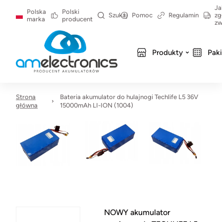
Ja
Polska
Polski
Szukaj
Pomoc
Regulamin
zg
marka
producent
zw
Produkty
Pak
Strona
Bateria akumulator do hulajnogi Techlife L5 36V
główna
15000mAh LI-ION (1004)
NOWY akumulator