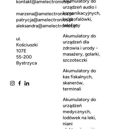
Akumulatory do
kontakt@amelectronics.pl
urządzeń audio i
komunikacyjnych,
marzena@amelectronics.pl
krótkofalówki,
patrycja@amelectronics.pl
telefony
aleksandra@amelectronics.pl
Akumulatory do
ul.
urządzeń dla
Kościuszki
zdrowia i urody -
107E
masażery, golarki,
55-200
szczoteczki
Bystrzyca
Akumulatory do
kas fiskalnych,
skanerów,
terminali
Akumulatory do
urządzeń
medycznych,
lodówek na leki,
niani