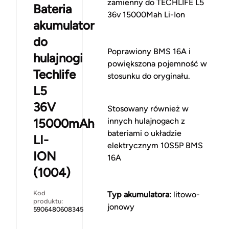
zamienny do TECHLIFE L5
Bateria
36v 15000Mah Li-Ion
akumulator
do
Poprawiony BMS 16A i
hulajnogi
powiększona pojemność w
Techlife
stosunku do oryginału.
L5
36V
Stosowany również w
15000mAh
innych hulajnogach z
bateriami o układzie
LI-
elektrycznym 10S5P BMS
ION
16A
(1004)
Kod
Typ akumulatora:
litowo-
produktu:
jonowy
5906480608345