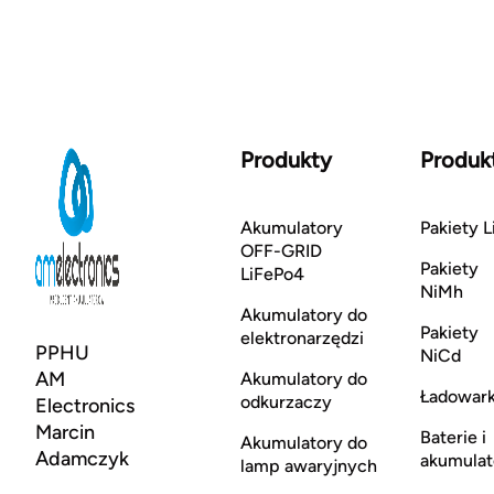
Produkty
Produk
Akumulatory
Pakiety L
OFF-GRID
Pakiety
LiFePo4
NiMh
Akumulatory do
Pakiety
elektronarzędzi
PPHU
NiCd
AM
Akumulatory do
Ładowark
odkurzaczy
Electronics
Marcin
Baterie i
Akumulatory do
Adamczyk
akumulat
lamp awaryjnych