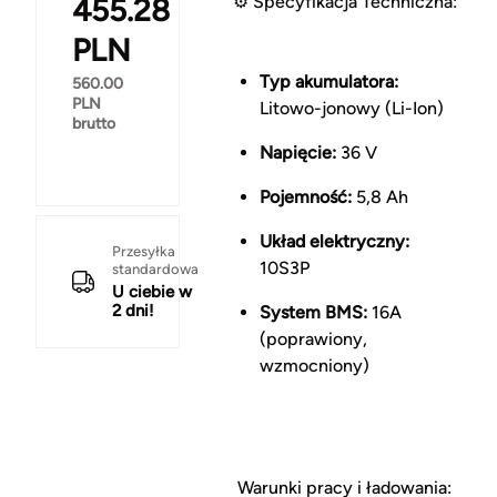
455.28
⚙️ Specyfikacja Techniczna:
PLN
Typ akumulatora:
560.00
PLN
Litowo-jonowy (Li-Ion)
brutto
Napięcie:
36 V
Pojemność:
5,8 Ah
Układ elektryczny:
Przesyłka
10S3P
standardowa
U ciebie w
2 dni!
System BMS:
16A
(poprawiony,
wzmocniony)
Warunki pracy i ładowania: