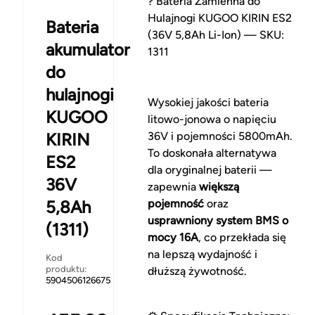
? Bateria Zamienna do
Hulajnogi KUGOO KIRIN ES2
Bateria
(36V 5,8Ah Li-Ion) — SKU:
akumulator
1311
do
hulajnogi
Wysokiej jakości bateria
KUGOO
litowo-jonowa o napięciu
KIRIN
36V i pojemności 5800mAh.
To doskonała alternatywa
ES2
dla oryginalnej baterii —
36V
zapewnia
większą
5,8Ah
pojemność
oraz
usprawniony system BMS o
(1311)
mocy 16A
, co przekłada się
na lepszą wydajność i
Kod
produktu:
dłuższą żywotność.
5904506126675