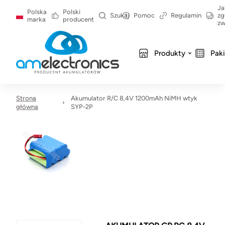
Ja
Polska
Polski
Szukaj
Pomoc
Regulamin
zg
marka
producent
zw
Produkty
Pak
Strona
Akumulator R/C 8,4V 1200mAh NiMH wtyk
główna
SYP-2P