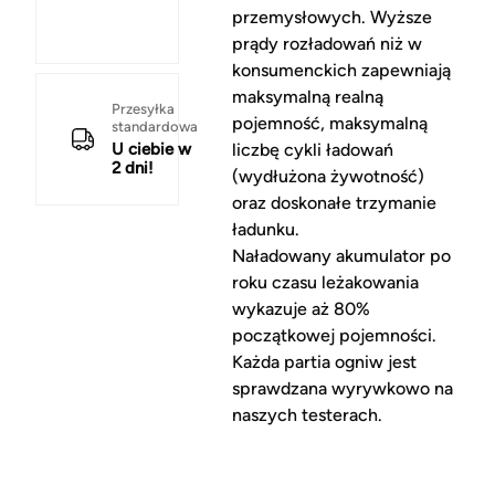
przemysłowych. Wyższe
prądy rozładowań niż w
konsumenckich zapewniają
maksymalną realną
Przesyłka
pojemność, maksymalną
standardowa
U ciebie w
liczbę cykli ładowań
2 dni!
(wydłużona żywotność)
oraz doskonałe trzymanie
ładunku.
Naładowany akumulator po
roku czasu leżakowania
wykazuje aż 80%
początkowej pojemności.
Każda partia ogniw jest
sprawdzana wyrywkowo na
naszych testerach.