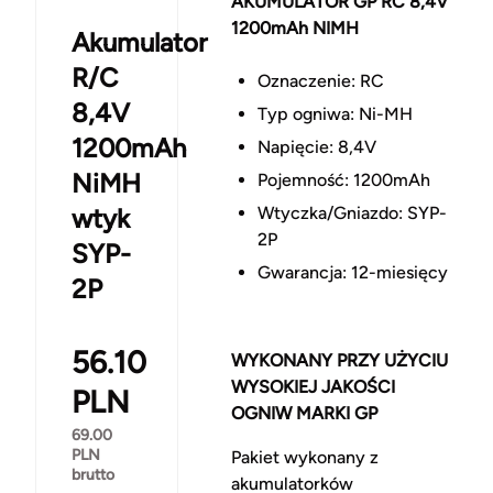
AKUMULATOR GP RC 8,4V
1200mAh NIMH
Akumulator
R/C
Oznaczenie: RC
8,4V
Typ ogniwa: Ni-MH
1200mAh
Napięcie: 8,4V
NiMH
Pojemność: 1200mAh
wtyk
Wtyczka/Gniazdo: SYP-
2P
SYP-
Gwarancja: 12-miesięcy
2P
56.10
WYKONANY PRZY UŻYCIU
WYSOKIEJ JAKOŚCI
PLN
OGNIW MARKI GP
69.00
PLN
Pakiet wykonany z
brutto
akumulatorków