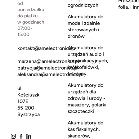
Preszpan
od
ogrodniczych
folia, i in
poniedziałku
do piątku
Akumulatory do
w godzinach
modeli zdalnie
07:00-
sterowanych i
15:00
dronów
Akumulatory do
kontakt@amelectronics.pl
urządzeń audio i
komunikacyjnych,
marzena@amelectronics.pl
krótkofalówki,
patrycja@amelectronics.pl
telefony
aleksandra@amelectronics.pl
Akumulatory do
ul.
urządzeń dla
Kościuszki
zdrowia i urody -
107E
masażery, golarki,
55-200
szczoteczki
Bystrzyca
Akumulatory do
kas fiskalnych,
skanerów,