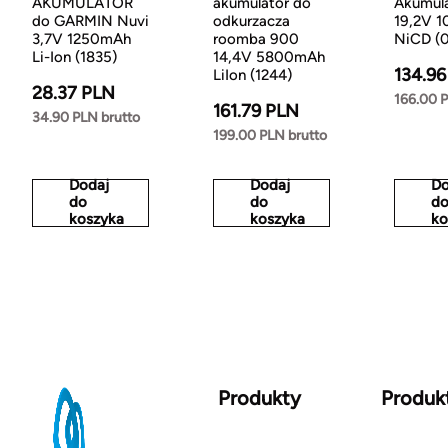
AKUMULATOR
akumulator do
Akumul
do GARMIN Nuvi
odkurzacza
19,2V 
3,7V 1250mAh
roomba 900
NiCD (
Li-Ion (1835)
14,4V 5800mAh
134.96
LiIon (1244)
28.37 PLN
166.00 P
161.79 PLN
34.90 PLN brutto
199.00 PLN brutto
Dodaj
Dodaj
Do
do
do
d
koszyka
koszyka
ko
Produkty
Produk