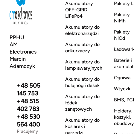
Akumulatory
Pakiety L
OFF-GRID
Pakiety
LiFePo4
NiMh
Akumulatory do
Pakiety
elektronarzędzi
PPHU
NiCd
AM
Akumulatory do
Ładowark
odkurzaczy
Electronics
Marcin
Baterie i
Akumulatory do
Adamczyk
akumulat
lamp awaryjnych
Ogniwa
Akumulatory do
+48 505
hulajnóg i desek
Wtyczki
145 753
Akumulatory do
BMS, PC
+48 515
łódek
402 783
zanętowych
Holdery,
+48 530
koszyki,
Akumulatory do
obudowy
564 400
kosiarek i
Pracujemy
narzędzi