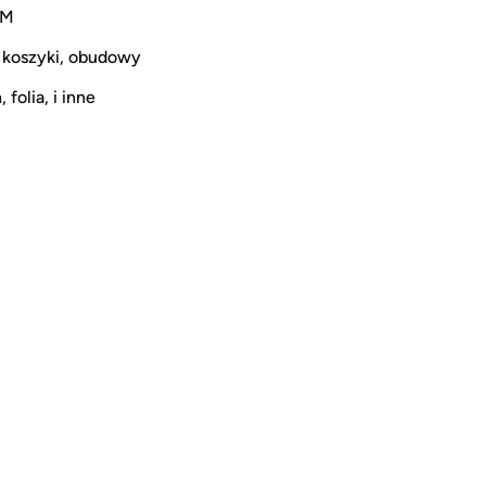
CM
 koszyki, obudowy
 folia, i inne