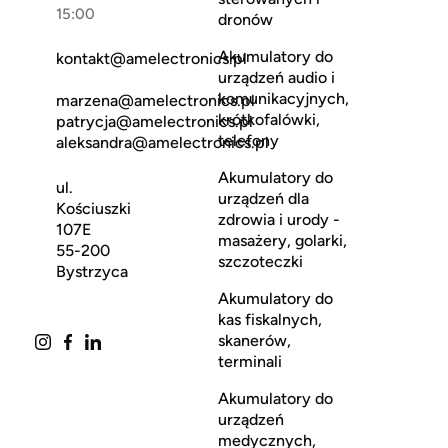
15:00
dronów
Akumulatory do
kontakt@amelectronics.pl
urządzeń audio i
komunikacyjnych,
marzena@amelectronics.pl
krótkofalówki,
patrycja@amelectronics.pl
telefony
aleksandra@amelectronics.pl
Akumulatory do
ul.
urządzeń dla
Kościuszki
zdrowia i urody -
107E
masażery, golarki,
55-200
szczoteczki
Bystrzyca
Akumulatory do
kas fiskalnych,
skanerów,
terminali
Akumulatory do
urządzeń
medycznych,