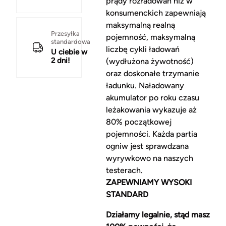
prądy rozładowań niż w
konsumenckich zapewniają
maksymalną realną
Przesyłka
pojemność, maksymalną
standardowa
liczbę cykli ładowań
U ciebie w
2 dni!
(wydłużona żywotność)
oraz doskonałe trzymanie
ładunku. Naładowany
akumulator po roku czasu
leżakowania wykazuje aż
80% początkowej
pojemności. Każda partia
ogniw jest sprawdzana
wyrywkowo na naszych
testerach.
ZAPEWNIAMY WYSOKI
STANDARD
Działamy legalnie, stąd masz