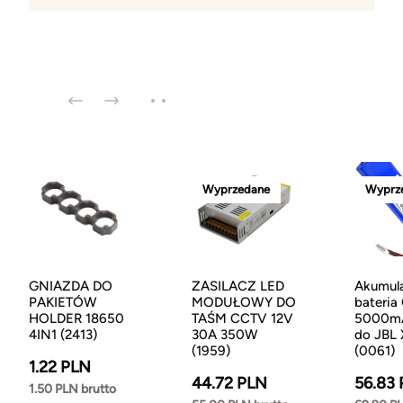
Wyprzedane
Wyprz
GNIAZDA DO
ZASILACZ LED
Akumul
PAKIETÓW
MODUŁOWY DO
bateria
HOLDER 18650
TAŚM CCTV 12V
5000mA
4IN1 (2413)
30A 350W
do JBL 
(1959)
(0061)
1.22 PLN
44.72 PLN
56.83
1.50 PLN brutto