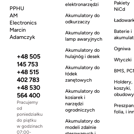
Pakiety
elektronarzędzi
PPHU
NiCd
AM
Akumulatory do
Ładowark
odkurzaczy
Electronics
Marcin
Baterie i
Akumulatory do
Adamczyk
akumulat
lamp awaryjnych
Ogniwa
Akumulatory do
+48 505
hulajnóg i desek
Wtyczki
145 753
Akumulatory do
BMS, PC
+48 515
łódek
402 783
zanętowych
Holdery,
+48 530
koszyki,
Akumulatory do
obudowy
564 400
kosiarek i
Pracujemy
narzędzi
Preszpan
od
ogrodniczych
folia, i in
poniedziałku
do piątku
Akumulatory do
w godzinach
modeli zdalnie
07:00-
sterowanych i