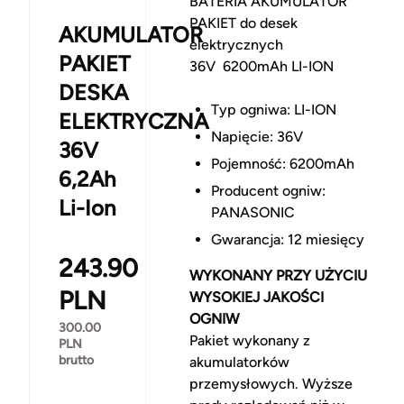
BATERIA AKUMULATOR
PAKIET do desek
AKUMULATOR
elektrycznych
PAKIET
36V 6200mAh LI-ION
DESKA
Typ ogniwa: LI-ION
ELEKTRYCZNA
Napięcie: 36V
36V
Pojemność: 6200mAh
6,2Ah
Producent ogniw:
Li-Ion
PANASONIC
Gwarancja: 12 miesięcy
243.90
WYKONANY PRZY UŻYCIU
PLN
WYSOKIEJ JAKOŚCI
OGNIW
300.00
Pakiet wykonany z
PLN
brutto
akumulatorków
przemysłowych. Wyższe