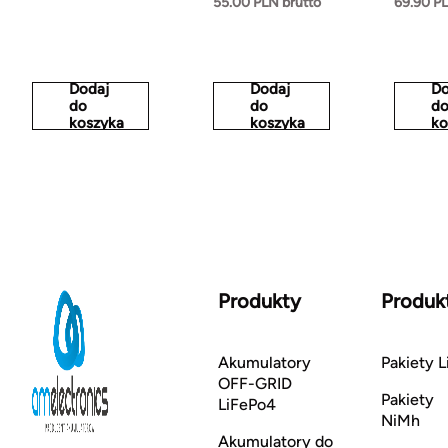
55.00 PLN brutto
69.90 PL
Dodaj
Dodaj
Do
do
do
d
koszyka
koszyka
ko
Produkty
Produk
Akumulatory
Pakiety L
OFF-GRID
Pakiety
LiFePo4
NiMh
Akumulatory do