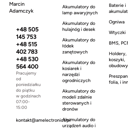
Marcin
Baterie i
Akumulatory do
Adamczyk
akumulat
lamp awaryjnych
Ogniwa
Akumulatory do
+48 505
hulajnóg i desek
Wtyczki
145 753
Akumulatory do
BMS, PC
+48 515
łódek
402 783
zanętowych
Holdery,
+48 530
koszyki,
Akumulatory do
obudowy
564 400
kosiarek i
Pracujemy
narzędzi
Preszpan
od
ogrodniczych
folia, i in
poniedziałku
do piątku
Akumulatory do
w godzinach
modeli zdalnie
07:00-
sterowanych i
15:00
dronów
Akumulatory do
kontakt@amelectronics.pl
urządzeń audio i