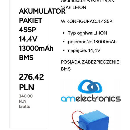
Akumulator PAKIET 14,4V
13Ah LI-ION
AKUMULATOR
PAKIET
W KONFIGURACJI 4S5P
4S5P
Typ ogniwa:LI-ION
14,4V
pojemność: 13000mAh
13000mAh
napięcie: 14,4V
BMS
POSIADA ZABEZPIECZENIE
BMS
276.42
PLN
340.00
PLN
brutto