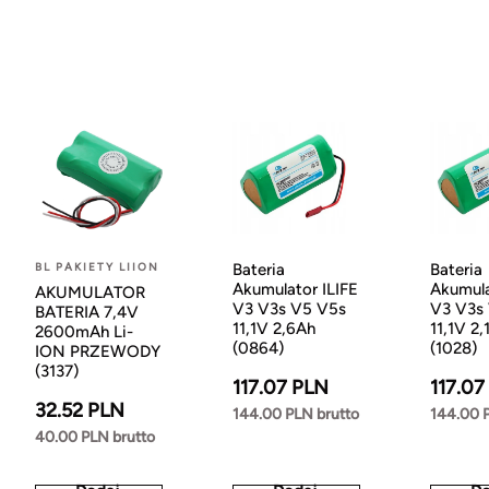
BL PAKIETY LIION
Bateria
Bateria
Akumulator ILIFE
Akumula
AKUMULATOR
V3 V3s V5 V5s
V3 V3s
BATERIA 7,4V
11,1V 2,6Ah
11,1V 2,
2600mAh Li-
(0864)
(1028)
ION PRZEWODY
(3137)
117.07 PLN
117.07
32.52 PLN
144.00 PLN brutto
144.00 
40.00 PLN brutto