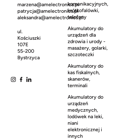
komunikacyjnych,
marzena@amelectronics.pl
krótkofalówki,
patrycja@amelectronics.pl
telefony
aleksandra@amelectronics.pl
Akumulatory do
ul.
urządzeń dla
Kościuszki
zdrowia i urody -
107E
masażery, golarki,
55-200
szczoteczki
Bystrzyca
Akumulatory do
kas fiskalnych,
skanerów,
terminali
Akumulatory do
urządzeń
medycznych,
lodówek na leki,
niani
elektronicznej i
innych