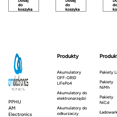
Dodaj
Dodaj
Do
do
do
d
koszyka
koszyka
ko
Produkty
Produk
Akumulatory
Pakiety L
OFF-GRID
Pakiety
LiFePo4
NiMh
Akumulatory do
Pakiety
elektronarzędzi
PPHU
NiCd
AM
Akumulatory do
Ładowark
odkurzaczy
Electronics