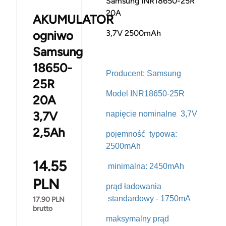
Samsung INR18650-25R
20A
AKUMULATOR
ogniwo
3,7V 2500mAh
Samsung
18650-
Producent:
Samsung
25R
Model INR18650-25R
20A
3,7V
napięcie nominalne 3,7V
2,5Ah
pojemność typowa:
2500mAh
14.55
minimalna: 2450mAh
PLN
prąd ładowania
standardowy - 1750mA
17.90
PLN
brutto
maksymalny prąd