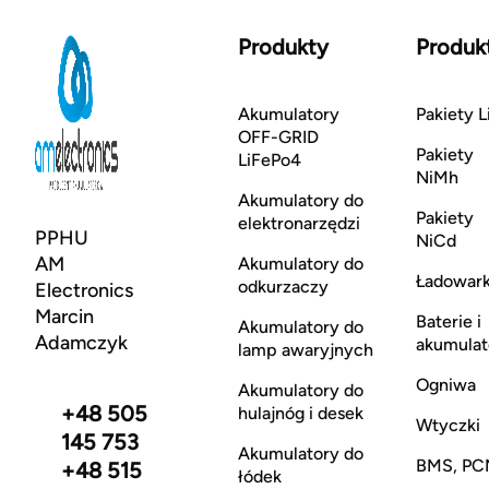
Produkty
Produk
Akumulatory
Pakiety L
OFF-GRID
Pakiety
LiFePo4
NiMh
Akumulatory do
Pakiety
elektronarzędzi
PPHU
NiCd
AM
Akumulatory do
Ładowark
odkurzaczy
Electronics
Marcin
Baterie i
Akumulatory do
Adamczyk
akumulat
lamp awaryjnych
Ogniwa
Akumulatory do
+48 505
hulajnóg i desek
Wtyczki
145 753
Akumulatory do
BMS, PC
+48 515
łódek