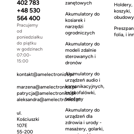
402 783
zanętowych
Holdery,
+48 530
koszyki,
Akumulatory do
obudowy
564 400
kosiarek i
Pracujemy
narzędzi
Preszpan
od
ogrodniczych
folia, i in
poniedziałku
do piątku
Akumulatory do
w godzinach
modeli zdalnie
07:00-
sterowanych i
15:00
dronów
Akumulatory do
kontakt@amelectronics.pl
urządzeń audio i
komunikacyjnych,
marzena@amelectronics.pl
krótkofalówki,
patrycja@amelectronics.pl
telefony
aleksandra@amelectronics.pl
Akumulatory do
ul.
urządzeń dla
Kościuszki
zdrowia i urody -
107E
masażery, golarki,
55-200