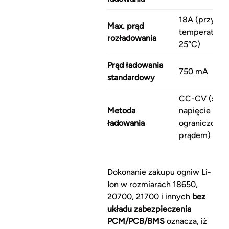
18A (przy
Max. prąd
temperaturz
rozładowania
25°C)
Prąd ładowania
750 mA
standardowy
CC-CV (stał
Metoda
napięcie z
ładowania
ograniczony
prądem)
Dokonanie zakupu ogniw Li-
Ion w rozmiarach 18650,
20700, 21700 i innych
bez
układu zabezpieczenia
PCM/PCB/BMS
oznacza, iż