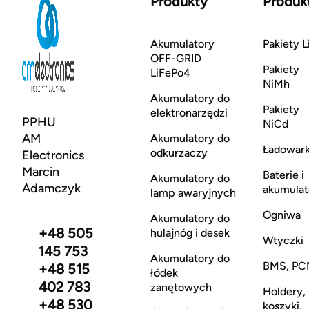
Produkty
Produk
Akumulatory
Pakiety L
OFF-GRID
Pakiety
LiFePo4
NiMh
Akumulatory do
Pakiety
elektronarzędzi
PPHU
NiCd
AM
Akumulatory do
Ładowark
odkurzaczy
Electronics
Marcin
Baterie i
Akumulatory do
Adamczyk
akumulat
lamp awaryjnych
Ogniwa
Akumulatory do
+48 505
hulajnóg i desek
Wtyczki
145 753
Akumulatory do
BMS, PC
+48 515
łódek
402 783
zanętowych
Holdery,
+48 530
koszyki,