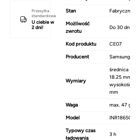
Stan
Fabrycznie n
Przesyłka
standardowa
U ciebie w
Możliwość
Do 30 dni
2 dni!
zwrotu
Kod produktu
CE07
Producent
Samsung
średnica max
18.25 mm,
Wymiary
wysokość max
mm
Waga
max. 47 g
Model
INR18650-15
Typowy czas
3 h
ładowania