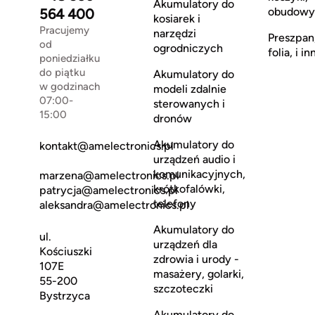
Akumulatory do
obudowy
564 400
kosiarek i
Pracujemy
narzędzi
Preszpan
od
ogrodniczych
folia, i in
poniedziałku
do piątku
Akumulatory do
w godzinach
modeli zdalnie
07:00-
sterowanych i
15:00
dronów
Akumulatory do
kontakt@amelectronics.pl
urządzeń audio i
komunikacyjnych,
marzena@amelectronics.pl
krótkofalówki,
patrycja@amelectronics.pl
telefony
aleksandra@amelectronics.pl
Akumulatory do
ul.
urządzeń dla
Kościuszki
zdrowia i urody -
107E
masażery, golarki,
55-200
szczoteczki
Bystrzyca
Akumulatory do