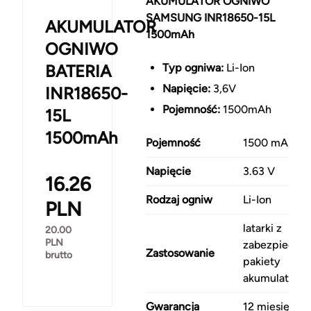
AKUMULATOR OGNIWO
SAMSUNG INR18650-15L
AKUMULATOR
1500mAh
OGNIWO
BATERIA
Typ ogniwa:
Li-Ion
Napięcie:
3,6V
INR18650-
Pojemność:
1500mAh
15L
1500mAh
Pojemność
1500 mAh
Napięcie
3.63 V
16.26
Rodzaj ogniw
Li-Ion
PLN
latarki z
20.00
PLN
zabezpieczen
Zastosowanie
brutto
pakiety
akumulatorów
Gwarancja
12 miesięcy