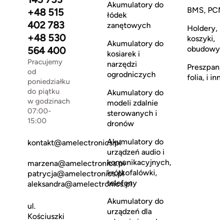
Akumulatory do
BMS, PC
+48 515
łódek
402 783
zanętowych
Holdery,
+48 530
koszyki,
Akumulatory do
obudowy
564 400
kosiarek i
Pracujemy
narzędzi
Preszpan
od
ogrodniczych
folia, i in
poniedziałku
do piątku
Akumulatory do
w godzinach
modeli zdalnie
07:00-
sterowanych i
15:00
dronów
Akumulatory do
kontakt@amelectronics.pl
urządzeń audio i
komunikacyjnych,
marzena@amelectronics.pl
krótkofalówki,
patrycja@amelectronics.pl
telefony
aleksandra@amelectronics.pl
Akumulatory do
ul.
urządzeń dla
Kościuszki