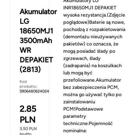
Akumulatory LG
INR18650MJ1 DEPAKIET
Akumulator
wysoka rezystancja.(Zdjęcie
LG
poglądowe)Baterie są nowe,
18650MJ1
pochodzą z rozpakietowania
(demontażu nieużywanych
3500mAh
pakietów) co oznacza, że
WR
mogą posiadać ślady po
DEPAKIET
zgrzewach, ślady
(zadrapania) na koszulkach
(2813)
lub mogą być
przefoliowane.Akumulator
Kod
produktu:
bez zabezpieczenia PCM,
5906480624024
można go używać tylko po
zainstalowaniu
2.85
PCM!Podstawowe
parametry
PLN
techniczne:Pojemność
3.50
PLN
nominalna:
brutto