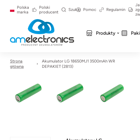
Ja
Polska
Polski
Szukaj
Pomoc
Regulamin
zg
marka
producent
zw
Produkty
Pak
Strona
Akumulator LG 18650MJ1 3500mAh WR
główna
DEPAKIET (2813)