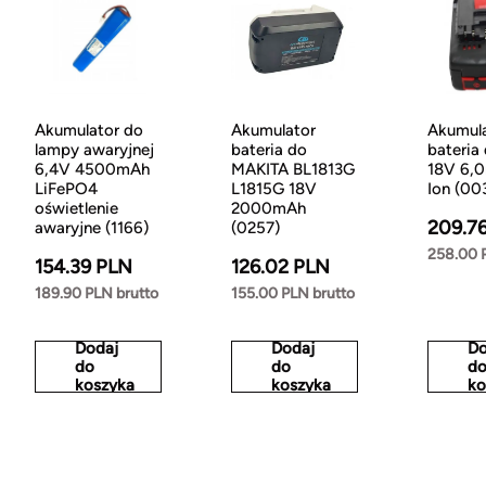
Akumulator do
Akumulator
Akumul
lampy awaryjnej
bateria do
bateria
6,4V 4500mAh
MAKITA BL1813G
18V 6,0
LiFePO4
L1815G 18V
Ion (00
oświetlenie
2000mAh
209.7
awaryjne (1166)
(0257)
258.00 
154.39 PLN
126.02 PLN
189.90 PLN brutto
155.00 PLN brutto
Dodaj
Dodaj
Do
do
do
d
koszyka
koszyka
ko