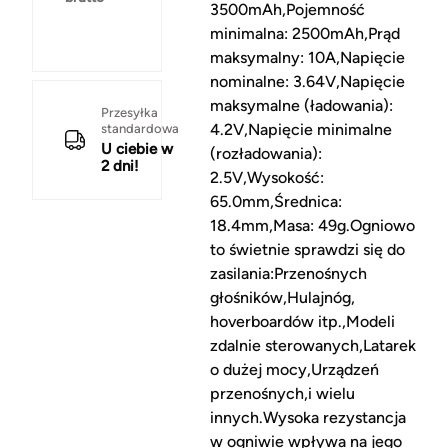
3500mAh,Pojemność
minimalna: 2500mAh,Prąd
maksymalny: 10A,Napięcie
nominalne: 3.64V,Napięcie
maksymalne (ładowania):
Przesyłka
4.2V,Napięcie minimalne
standardowa
U ciebie w
(rozładowania):
2 dni!
2.5V,Wysokość:
65.0mm,Średnica:
18.4mm,Masa: 49g.Ogniowo
to świetnie sprawdzi się do
zasilania:Przenośnych
głośników,Hulajnóg,
hoverboardów itp.,Modeli
zdalnie sterowanych,Latarek
o dużej mocy,Urządzeń
przenośnych,i wielu
innych.Wysoka rezystancja
w ogniwie wpływa na jego