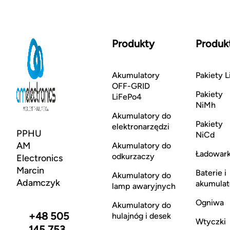
Produkty
Produk
Akumulatory
Pakiety L
OFF-GRID
Pakiety
LiFePo4
NiMh
Akumulatory do
Pakiety
elektronarzędzi
PPHU
NiCd
AM
Akumulatory do
Ładowark
odkurzaczy
Electronics
Marcin
Baterie i
Akumulatory do
Adamczyk
akumulat
lamp awaryjnych
Ogniwa
Akumulatory do
+48 505
hulajnóg i desek
Wtyczki
145 753