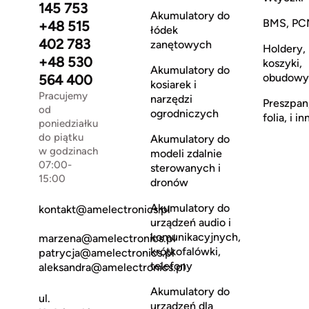
145 753
Akumulatory do
BMS, PC
+48 515
łódek
402 783
zanętowych
Holdery,
+48 530
koszyki,
Akumulatory do
obudowy
564 400
kosiarek i
Pracujemy
narzędzi
Preszpan
od
ogrodniczych
folia, i in
poniedziałku
do piątku
Akumulatory do
w godzinach
modeli zdalnie
07:00-
sterowanych i
15:00
dronów
Akumulatory do
kontakt@amelectronics.pl
urządzeń audio i
komunikacyjnych,
marzena@amelectronics.pl
krótkofalówki,
patrycja@amelectronics.pl
telefony
aleksandra@amelectronics.pl
Akumulatory do
ul.
urządzeń dla