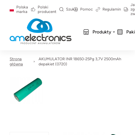
Ja
Polska
Polski
Szukaj
Pomoc
Regulamin
zg
marka
producent
zw
Produkty
Pak
Strona
AKUMULATOR INR 18650-25Pg 3,7V 2500mAh
główna
depakiet (0720)