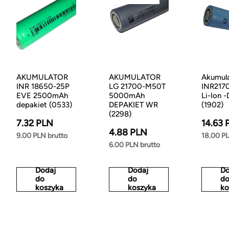
AKUMULATOR
AKUMULATOR
Akumul
INR 18650-25P
LG 21700-M50T
INR217
EVE 2500mAh
5000mAh
Li-Ion 
depakiet (0533)
DEPAKIET WR
(1902)
(2298)
7.32 PLN
14.63 
4.88 PLN
9.00 PLN brutto
18.00 PL
6.00 PLN brutto
Dodaj
Dodaj
Do
do
do
d
koszyka
koszyka
ko