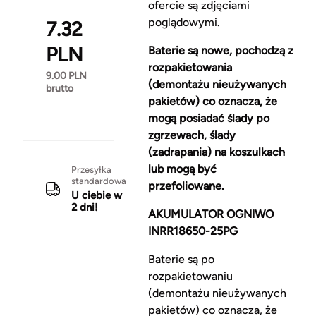
ofercie są zdjęciami
poglądowymi.
7.32
PLN
Baterie są nowe, pochodzą z
rozpakietowania
9.00
PLN
(demontażu nieużywanych
brutto
pakietów) co oznacza, że
mogą posiadać ślady po
zgrzewach, ślady
(zadrapania) na koszulkach
lub mogą być
Przesyłka
standardowa
przefoliowane.
U ciebie w
2 dni!
AKUMULATOR OGNIWO
INRR18650-25PG
Baterie są po
rozpakietowaniu
(demontażu nieużywanych
pakietów) co oznacza, że