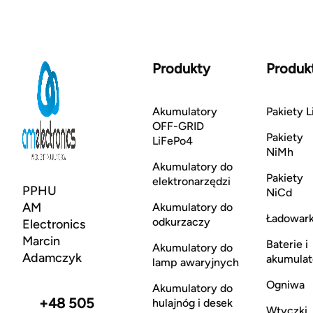
Produkty
Produk
Akumulatory
Pakiety L
OFF-GRID
Pakiety
LiFePo4
NiMh
Akumulatory do
Pakiety
elektronarzędzi
PPHU
NiCd
AM
Akumulatory do
Ładowark
odkurzaczy
Electronics
Marcin
Baterie i
Akumulatory do
Adamczyk
akumulat
lamp awaryjnych
Ogniwa
Akumulatory do
+48 505
hulajnóg i desek
Wtyczki