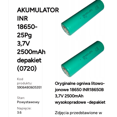
AKUMULATOR
INR
18650-
25Pg
3,7V
2500mAh
depakiet
(0720)
Kod
Oryginalne ogniwa litowo-
produktu:
5906480605351
jonowe 18650
INR18650B
3,7V 2500mAh
Stan:
wysokopradowe -depakiet
Powystawowy
Napięcie:
Zdjęcia przedstawione w
3.6