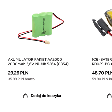
AKUMULATOR PAKIET AA2000
(C6) BATE
2000mAh 3,6V Ni-Mh 5264 (0854)
RD029-BC C
29.26 PLN
48.70 PL
35.99 PLN brutto
59.90 PLN b
Dodaj do koszyka