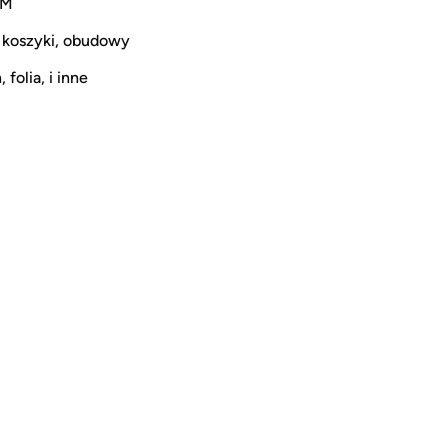
CM
 koszyki, obudowy
 folia, i inne