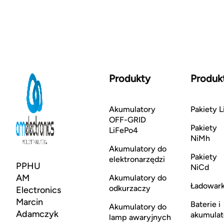
Produkty
Produk
Akumulatory
Pakiety L
OFF-GRID
Pakiety
LiFePo4
NiMh
Akumulatory do
Pakiety
elektronarzędzi
PPHU
NiCd
AM
Akumulatory do
Ładowark
odkurzaczy
Electronics
Marcin
Baterie i
Akumulatory do
Adamczyk
akumulat
lamp awaryjnych