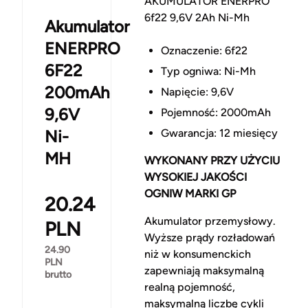
AKUMULATOR ENERPRO
6f22 9,6V 2Ah Ni-Mh
Akumulator
ENERPRO
Oznaczenie: 6f22
6F22
Typ ogniwa: Ni-Mh
200mAh
Napięcie: 9,6V
9,6V
Pojemność: 2000mAh
Ni-
Gwarancja: 12 miesięcy
MH
WYKONANY PRZY UŻYCIU
WYSOKIEJ JAKOŚCI
OGNIW MARKI GP
20.24
Akumulator przemysłowy.
PLN
Wyższe prądy rozładowań
24.90
niż w konsumenckich
PLN
zapewniają maksymalną
brutto
realną pojemność,
maksymalną liczbę cykli