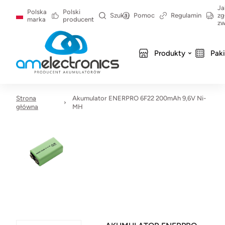
Ja
Polska
Polski
Szukaj
Pomoc
Regulamin
zg
marka
producent
zw
Produkty
Pak
Strona
Akumulator ENERPRO 6F22 200mAh 9,6V Ni-
główna
MH