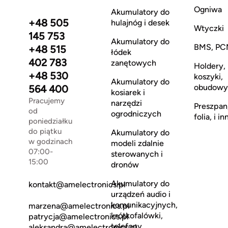
Ogniwa
Akumulatory do
+48 505
hulajnóg i desek
Wtyczki
145 753
Akumulatory do
BMS, PC
+48 515
łódek
402 783
zanętowych
Holdery,
+48 530
koszyki,
Akumulatory do
obudowy
564 400
kosiarek i
Pracujemy
narzędzi
Preszpan
od
ogrodniczych
folia, i in
poniedziałku
do piątku
Akumulatory do
w godzinach
modeli zdalnie
07:00-
sterowanych i
15:00
dronów
Akumulatory do
kontakt@amelectronics.pl
urządzeń audio i
komunikacyjnych,
marzena@amelectronics.pl
krótkofalówki,
patrycja@amelectronics.pl
telefony
aleksandra@amelectronics.pl