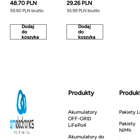
48.70 PLN
29.26 PLN
59.90 PLN brutto
35.99 PLN brutto
Dodaj
Dodaj
do
do
koszyka
koszyka
Produkty
Produk
Akumulatory
Pakiety L
OFF-GRID
Pakiety
LiFePo4
NiMh
Akumulatory do