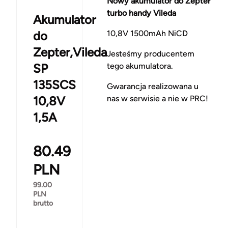
Nowy akumulator do Zepter
turbo handy Vileda
Akumulator
do
10,8V 1500mAh NiCD
Zepter,Vileda
Jesteśmy producentem
SP
tego akumulatora.
135SCS
Gwarancja realizowana u
10,8V
nas w serwisie a nie w PRC!
1,5A
80.49
PLN
99.00
PLN
brutto