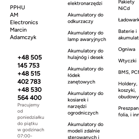
Pakiety
elektronarzędzi
PPHU
NiCd
AM
Akumulatory do
Ładowark
odkurzaczy
Electronics
Marcin
Baterie i
Akumulatory do
Adamczyk
akumulat
lamp awaryjnych
Ogniwa
Akumulatory do
+48 505
hulajnóg i desek
Wtyczki
145 753
Akumulatory do
BMS, PC
+48 515
łódek
402 783
zanętowych
Holdery,
+48 530
koszyki,
Akumulatory do
obudowy
564 400
kosiarek i
Pracujemy
narzędzi
Preszpan
od
ogrodniczych
folia, i in
poniedziałku
do piątku
Akumulatory do
w godzinach
modeli zdalnie
07:00-
sterowanych i