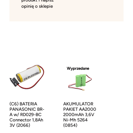
produkt i napisz
opinię o sklepie
Wyprzedane
(C6) BATERIA
AKUMULATOR
PANASONIC BR-
PAKIET AA2000
A w/ RD029-BC
2000mAh 3,6V
Connector 1,8Ah
Ni-Mh 5264
3V (2066)
(0854)