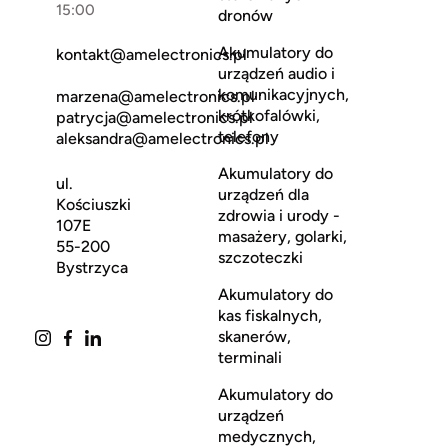
15:00
dronów
Akumulatory do
kontakt@amelectronics.pl
urządzeń audio i
komunikacyjnych,
marzena@amelectronics.pl
krótkofalówki,
patrycja@amelectronics.pl
telefony
aleksandra@amelectronics.pl
Akumulatory do
ul.
urządzeń dla
Kościuszki
zdrowia i urody -
107E
masażery, golarki,
55-200
szczoteczki
Bystrzyca
Akumulatory do
kas fiskalnych,
skanerów,
terminali
Akumulatory do
urządzeń
medycznych,