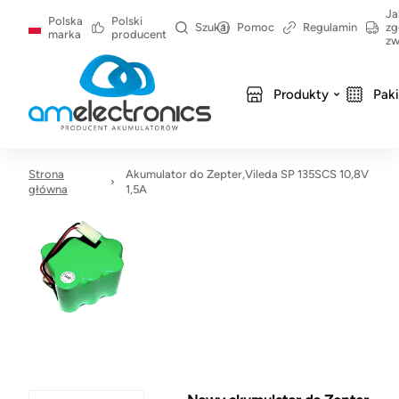
Ja
Polska
Polski
Szukaj
Pomoc
Regulamin
zg
marka
producent
zw
Produkty
Pak
Strona
Akumulator do Zepter,Vileda SP 135SCS 10,8V
główna
1,5A