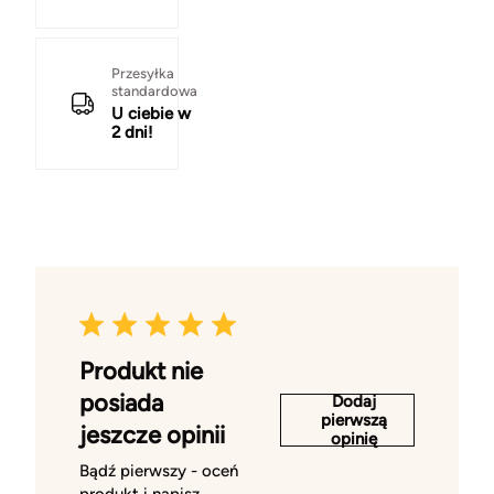
Przesyłka
standardowa
U ciebie w
2 dni!
Produkt nie
posiada
Dodaj
pierwszą
jeszcze opinii
opinię
Bądź pierwszy - oceń