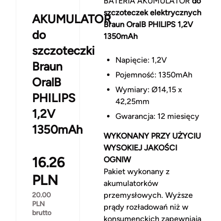
BATERIA AKUMULATOR
do
szczoteczek elektrycznych
AKUMULATOR
Braun OralB PHILIPS 1,2V
do
1350mAh
szczoteczki
Napięcie: 1,2V
Braun
Pojemność: 1350mAh
OralB
Wymiary: Ø14,15 x
PHILIPS
42,25mm
1,2V
Gwarancja: 12 miesięcy
1350mAh
WYKONANY PRZY UŻYCIU
WYSOKIEJ JAKOŚCI
16.26
OGNIW
Pakiet wykonany z
PLN
akumulatorków
przemysłowych. Wyższe
20.00
PLN
prądy rozładowań niż w
brutto
konsumenckich zapewniają