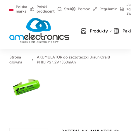
Ja
Polska
Polski
Szukaj
Pomoc
Regulamin
zg
marka
producent
zw
Produkty
Pak
Strona
AKUMULATOR do szczoteczki Braun OralB
główna
PHILIPS 1,2V 1350mAh