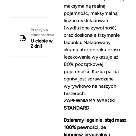
maksymalną realną
pojemność, maksymalną
liczbę cykli ładowań
(wydłużona żywotność)
Przesyłka
oraz doskonałe trzymanie
standardowa
U ciebie w
ładunku. Naładowany
2 dni!
akumulator po roku czasu
leżakowania wykazuje aż
80% początkowej
pojemności. Każda partia
ogniw jest sprawdzana
wyrywkowo na naszych
testerach.
ZAPEWNIAMY WYSOKI
STANDARD
Działamy legalnie, stąd masz
100% pewności, że
kupujesz oryginalny i