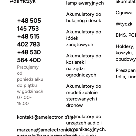
Adamczyk
akumulat
lamp awaryjnych
Ogniwa
Akumulatory do
+48 505
hulajnóg i desek
Wtyczki
145 753
Akumulatory do
BMS, PC
+48 515
łódek
402 783
zanętowych
Holdery,
+48 530
koszyki,
Akumulatory do
obudowy
564 400
kosiarek i
Pracujemy
narzędzi
Preszpan
od
ogrodniczych
folia, i in
poniedziałku
do piątku
Akumulatory do
w godzinach
modeli zdalnie
07:00-
sterowanych i
15:00
dronów
Akumulatory do
kontakt@amelectronics.pl
urządzeń audio i
komunikacyjnych,
marzena@amelectronics.pl
krótkofalówki,