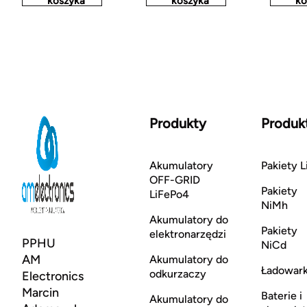
koszyka
koszyka
ko
Produkty
Produk
Akumulatory
Pakiety L
OFF-GRID
Pakiety
LiFePo4
NiMh
Akumulatory do
Pakiety
elektronarzędzi
PPHU
NiCd
AM
Akumulatory do
Ładowark
odkurzaczy
Electronics
Marcin
Baterie i
Akumulatory do