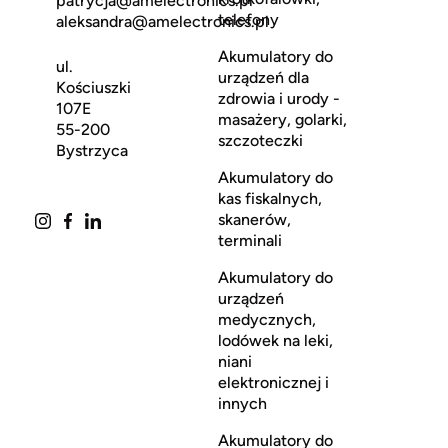
patrycja@amelectronics.pl
telefony
aleksandra@amelectronics.pl
Akumulatory do
ul.
urządzeń dla
Kościuszki
zdrowia i urody -
107E
masażery, golarki,
55-200
szczoteczki
Bystrzyca
Akumulatory do
kas fiskalnych,
skanerów,
terminali
Akumulatory do
urządzeń
medycznych,
lodówek na leki,
niani
elektronicznej i
innych
Akumulatory do