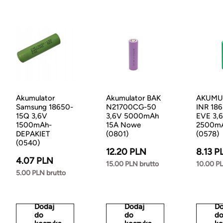
Akumulator
Akumulator BAK
AKUMU
Samsung 18650-
N21700CG-50
INR 18
15Q 3,6V
3,6V 5000mAh
EVE 3,
1500mAh-
15A Nowe
2500m
DEPAKIET
(0801)
(0578)
(0540)
12.20 PLN
8.13 P
4.07 PLN
15.00 PLN brutto
10.00 PL
5.00 PLN brutto
Dodaj
Dodaj
Do
do
do
d