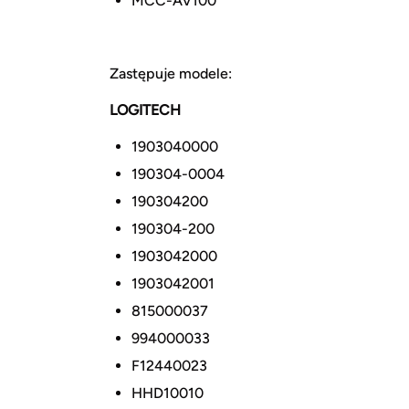
MCC-AV100
Zastępuje modele:
LOGITECH
1903040000
190304-0004
190304200
190304-200
1903042000
1903042001
815000037
994000033
F12440023
HHD10010