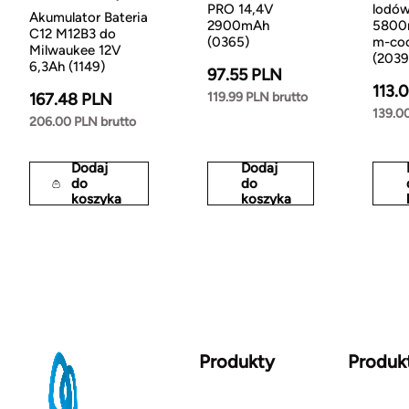
PRO 14,4V
lodów
Akumulator Bateria
2900mAh
5800m
C12 M12B3 do
(0365)
m-co
Milwaukee 12V
(2039
6,3Ah (1149)
97.55 PLN
113.
119.99 PLN brutto
167.48 PLN
139.0
206.00 PLN brutto
Dodaj
Dodaj
do
do
koszyka
koszyka
Produkty
Produk