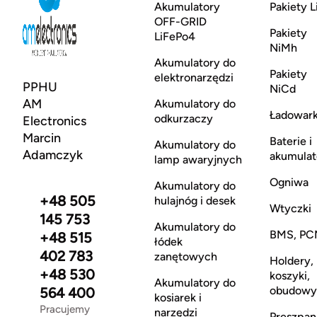
Akumulatory
Pakiety L
OFF-GRID
Pakiety
LiFePo4
NiMh
Akumulatory do
Pakiety
elektronarzędzi
PPHU
NiCd
AM
Akumulatory do
Ładowark
odkurzaczy
Electronics
Marcin
Baterie i
Akumulatory do
Adamczyk
akumulat
lamp awaryjnych
Ogniwa
Akumulatory do
+48 505
hulajnóg i desek
Wtyczki
145 753
Akumulatory do
BMS, PC
+48 515
łódek
402 783
zanętowych
Holdery,
+48 530
koszyki,
Akumulatory do
obudowy
564 400
kosiarek i
Pracujemy
narzędzi
Preszpan