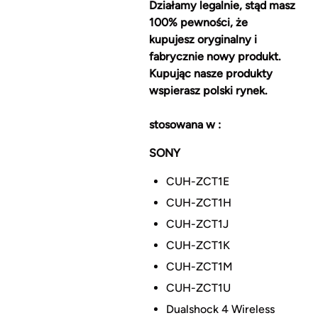
Działamy legalnie, stąd masz
100% pewności, że
kupujesz oryginalny i
fabrycznie nowy produkt.
Kupując nasze produkty
wspierasz polski rynek.
stosowana w :
SONY
CUH-ZCT1E
CUH-ZCT1H
CUH-ZCT1J
CUH-ZCT1K
CUH-ZCT1M
CUH-ZCT1U
Dualshock 4 Wireless