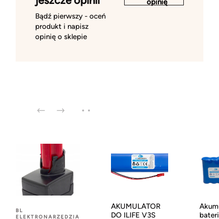
jeszcze opinii
opinię
Bądź pierwszy - oceń
produkt i napisz
opinię o sklepie
AKUMULATOR
Akumu
BL
DO ILIFE V3S
bater
ELEKTRONARZĘDZIA