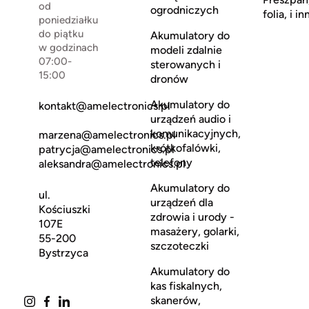
od
ogrodniczych
folia, i in
poniedziałku
do piątku
Akumulatory do
w godzinach
modeli zdalnie
07:00-
sterowanych i
15:00
dronów
Akumulatory do
kontakt@amelectronics.pl
urządzeń audio i
komunikacyjnych,
marzena@amelectronics.pl
krótkofalówki,
patrycja@amelectronics.pl
telefony
aleksandra@amelectronics.pl
Akumulatory do
ul.
urządzeń dla
Kościuszki
zdrowia i urody -
107E
masażery, golarki,
55-200
szczoteczki
Bystrzyca
Akumulatory do
kas fiskalnych,
skanerów,