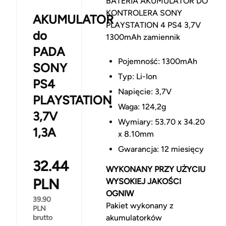
BATERIA AKUMULATOR DO
KONTROLERA SONY
AKUMULATOR
PLAYSTATION 4 PS4 3,7V
do
1300mAh zamiennik
PADA
Pojemność: 1300mAh
SONY
Typ: Li-Ion
PS4
Napięcie: 3,7V
PLAYSTATION
Waga: 124,2g
3,7V
Wymiary: 53.70 x 34.20
1,3A
x 8.10mm
Gwarancja: 12 miesięcy
32.44
WYKONANY PRZY UŻYCIU
PLN
WYSOKIEJ JAKOŚCI
OGNIW
39.90
Pakiet wykonany z
PLN
akumulatorków
brutto