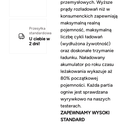
przemysłowych. Wyższe
prądy rozładowań niż w
konsumenckich zapewniają
maksymalną realną
Przesyłka
pojemność, maksymalną
standardowa
liczbę cykli ładowań
U ciebie w
(wydłużona żywotność)
2 dni!
oraz doskonałe trzymanie
ładunku. Naładowany
akumulator po roku czasu
leżakowania wykazuje aż
80% początkowej
pojemności. Każda partia
ogniw jest sprawdzana
wyrywkowo na naszych
testerach.
ZAPEWNIAMY WYSOKI
STANDARD