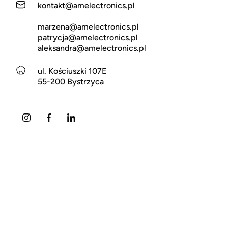
kontakt@amelectronics.pl
marzena@amelectronics.pl
patrycja@amelectronics.pl
aleksandra@amelectronics.pl
ul. Kościuszki 107E
55-200 Bystrzyca