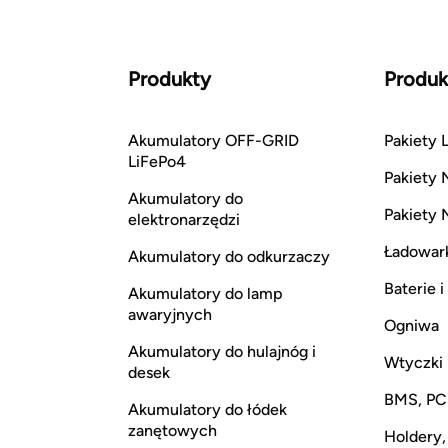
Produkty
Produk
Akumulatory OFF-GRID
Pakiety L
LiFePo4
Pakiety 
Akumulatory do
Pakiety 
elektronarzędzi
Ładowar
Akumulatory do odkurzaczy
Baterie 
Akumulatory do lamp
awaryjnych
Ogniwa
Akumulatory do hulajnóg i
Wtyczki
desek
BMS, P
Akumulatory do łódek
zanętowych
Holdery,