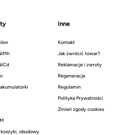
ty
Inne
iIon
Kontakt
NiMh
Jak zwrócić towar?
NiCd
Reklamacje i zwroty
ki
Regeneracje
i akumulatorki
Regulamin
Polityka Prywatności
Zmień zgody cookies
CM
 koszyki, obudowy