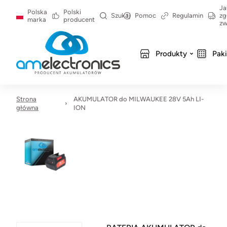
Ja
Polska
Polski
Szukaj
Pomoc
Regulamin
zg
marka
producent
zw
Produkty
Pak
Strona
AKUMULATOR do MILWAUKEE 28V 5Ah LI-
główna
ION