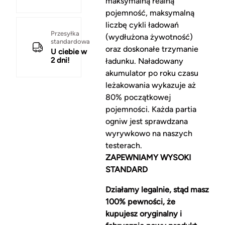
maksymalną realną
pojemność, maksymalną
liczbę cykli ładowań
Przesyłka
(wydłużona żywotność)
standardowa
oraz doskonałe trzymanie
U ciebie w
2 dni!
ładunku. Naładowany
akumulator po roku czasu
leżakowania wykazuje aż
80% początkowej
pojemności. Każda partia
ogniw jest sprawdzana
wyrywkowo na naszych
testerach.
ZAPEWNIAMY WYSOKI
STANDARD
Działamy legalnie, stąd masz
100% pewności, że
kupujesz oryginalny i