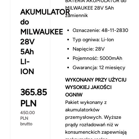
BATERIA AKUMULATOR do
MILWAUKEE 28V 5Ah
AKUMULATOR
zamiennik
do
MILWAUKEE
Oznaczenie:
48-11-2830
Typ ogniwa: Li-Ion
28V
Napięcie: 28V
5Ah
Pojemność: 5000mAh
LI-
Gwarancja: 12 miesięcy
ION
WYKONANY PRZY UŻYCIU
WYSOKIEJ JAKOŚCI
365.85
OGNIW
PLN
Pakiet wykonany z
akumulatorków
450.00
przemysłowych. Wyższe
PLN
brutto
prądy rozładowań niż w
konsumenckich zapewniają