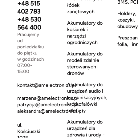
BMS, PC
+48 515
łódek
402 783
zanętowych
Holdery,
+48 530
koszyki,
Akumulatory do
obudowy
564 400
kosiarek i
Pracujemy
narzędzi
Preszpan
od
ogrodniczych
folia, i in
poniedziałku
do piątku
Akumulatory do
w godzinach
modeli zdalnie
07:00-
sterowanych i
15:00
dronów
Akumulatory do
kontakt@amelectronics.pl
urządzeń audio i
komunikacyjnych,
marzena@amelectronics.pl
krótkofalówki,
patrycja@amelectronics.pl
telefony
aleksandra@amelectronics.pl
Akumulatory do
ul.
urządzeń dla
Kościuszki
zdrowia i urody -
107E