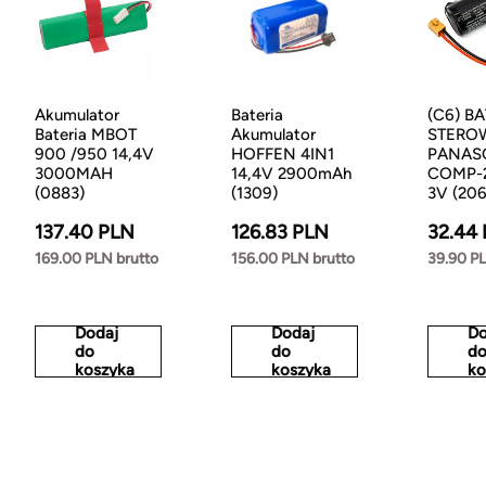
Akumulator
Bateria
(C6) B
Bateria MBOT
Akumulator
STERO
900 /950 14,4V
HOFFEN 4IN1
PANAS
3000MAH
14,4V 2900mAh
COMP-2
(0883)
(1309)
3V (206
137.40 PLN
126.83 PLN
32.44
169.00 PLN brutto
156.00 PLN brutto
39.90 PL
Dodaj
Dodaj
Do
do
do
d
koszyka
koszyka
ko