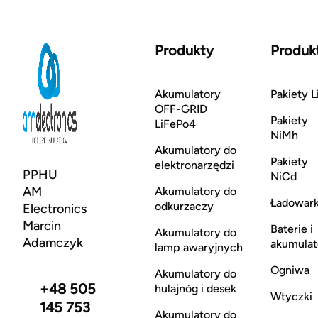
Produkty
Produk
Akumulatory
Pakiety L
OFF-GRID
Pakiety
LiFePo4
NiMh
Akumulatory do
Pakiety
elektronarzędzi
PPHU
NiCd
AM
Akumulatory do
Ładowark
odkurzaczy
Electronics
Marcin
Baterie i
Akumulatory do
Adamczyk
akumulat
lamp awaryjnych
Ogniwa
Akumulatory do
+48 505
hulajnóg i desek
Wtyczki
145 753
Akumulatory do