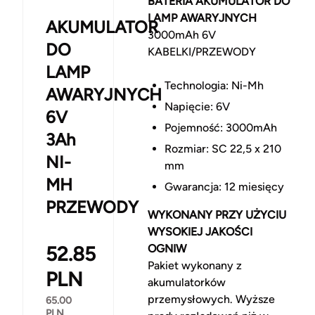
BATERIA AKUMULATOR DO
LAMP AWARYJNYCH
AKUMULATOR
3000mAh 6V
DO
KABELKI/PRZEWODY
LAMP
Technologia: Ni-Mh
AWARYJNYCH
Napięcie: 6V
6V
Pojemność: 3000mAh
3Ah
Rozmiar: SC 22,5 x 210
NI-
mm
MH
Gwarancja: 12 miesięcy
PRZEWODY
WYKONANY PRZY UŻYCIU
WYSOKIEJ JAKOŚCI
52.85
OGNIW
Pakiet wykonany z
PLN
akumulatorków
przemysłowych. Wyższe
65.00
PLN