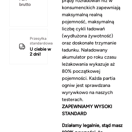
prądy rozładowań niż w
brutto
konsumenckich zapewniają
maksymalną realną
pojemność, maksymalną
liczbę cykli ładowań
(wydłużona żywotność)
Przesyłka
oraz doskonałe trzymanie
standardowa
U ciebie w
ładunku. Naładowany
2 dni!
akumulator po roku czasu
leżakowania wykazuje aż
80% początkowej
pojemności. Każda partia
ogniw jest sprawdzana
wyrywkowo na naszych
testerach.
ZAPEWNIAMY WYSOKI
STANDARD
Działamy legalnie, stąd masz