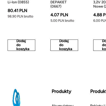
Li-Ion (0855)
DEPAKIET
3,2V 2
(0667)
Nowe (
80.41 PLN
4.07 PLN
4.88 
98.90 PLN brutto
5.00 PLN brutto
6.00 PLN
Dodaj
Dodaj
Do
do
do
d
koszyka
koszyka
ko
Produkty
Produk
Akumulatory
Pakiety L