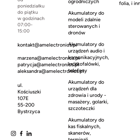
ogrodniczych
folia, i in
poniedziałku
do piątku
Akumulatory do
w godzinach
modeli zdalnie
07:00-
sterowanych i
15:00
dronów
Akumulatory do
kontakt@amelectronics.pl
urządzeń audio i
komunikacyjnych,
marzena@amelectronics.pl
krótkofalówki,
patrycja@amelectronics.pl
telefony
aleksandra@amelectronics.pl
Akumulatory do
ul.
urządzeń dla
Kościuszki
zdrowia i urody -
107E
masażery, golarki,
55-200
szczoteczki
Bystrzyca
Akumulatory do
kas fiskalnych,
skanerów,
terminali