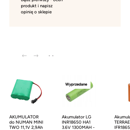
produkt i napisz
opinię o sklepie
Wyprzedane
AKUMULATOR
Akumulator LG
Akumul
do NUMAN MINI
INR18650 HA1
TERRAE
TWO 11,1V 2,9Ah
3.6V 1300MAH -
IFR186