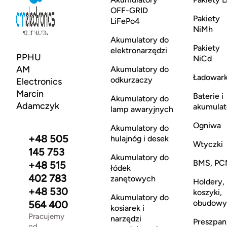
OFF-GRID
Pakiety
LiFePo4
NiMh
Akumulatory do
Pakiety
elektronarzędzi
PPHU
NiCd
AM
Akumulatory do
Ładowark
odkurzaczy
Electronics
Marcin
Baterie i
Akumulatory do
Adamczyk
akumulat
lamp awaryjnych
Ogniwa
Akumulatory do
+48 505
hulajnóg i desek
Wtyczki
145 753
Akumulatory do
BMS, PC
+48 515
łódek
402 783
zanętowych
Holdery,
+48 530
koszyki,
Akumulatory do
obudowy
564 400
kosiarek i
Pracujemy
narzędzi
Preszpan
od