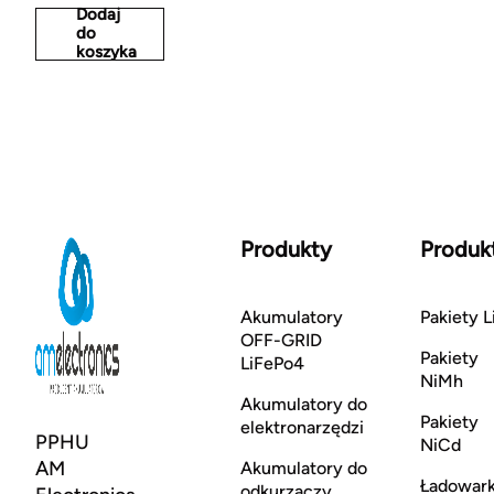
Dodaj
do
koszyka
Produkty
Produk
Akumulatory
Pakiety L
OFF-GRID
Pakiety
LiFePo4
NiMh
Akumulatory do
Pakiety
elektronarzędzi
PPHU
NiCd
AM
Akumulatory do
Ładowark
odkurzaczy