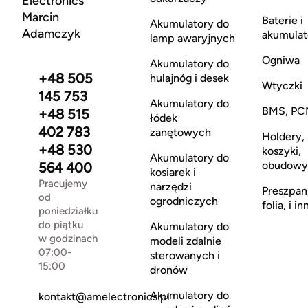
Electronics
Marcin
Baterie i
Akumulatory do
Adamczyk
akumulat
lamp awaryjnych
Ogniwa
Akumulatory do
+48 505
hulajnóg i desek
Wtyczki
145 753
Akumulatory do
BMS, PC
+48 515
łódek
402 783
zanętowych
Holdery,
+48 530
koszyki,
Akumulatory do
obudowy
564 400
kosiarek i
Pracujemy
narzędzi
Preszpan
od
ogrodniczych
folia, i in
poniedziałku
do piątku
Akumulatory do
w godzinach
modeli zdalnie
07:00-
sterowanych i
15:00
dronów
Akumulatory do
kontakt@amelectronics.pl