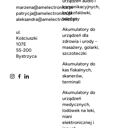
urządzeń audio i
komunikacyjnych,
marzena@amelectronics.pl
krótkofalówki,
patrycja@amelectronics.pl
telefony
aleksandra@amelectronics.pl
Akumulatory do
ul.
urządzeń dla
Kościuszki
zdrowia i urody -
107E
masażery, golarki,
55-200
szczoteczki
Bystrzyca
Akumulatory do
kas fiskalnych,
skanerów,
terminali
Akumulatory do
urządzeń
medycznych,
lodówek na leki,
niani
elektronicznej i