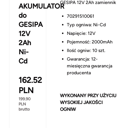
GESIPA 12V 2Ah zamiennik
AKUMULATOR
do
70291510061
GESIPA
Typ ogniwa: Ni-Cd
12V
Napięcie: 12V
2Ah
Pojemność: 2000mAh
Ni-
Ilość ogniw: 10 szt.
Gwarancja: 12-
Cd
miesięczna gwarancja
producenta
162.52
PLN
WYKONANY PRZY UŻYCIU
199.90
WYSOKIEJ JAKOŚCI
PLN
OGNIW
brutto