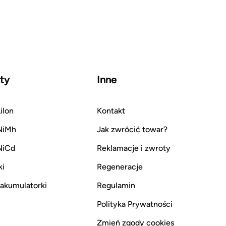
ty
Inne
iIon
Kontakt
NiMh
Jak zwrócić towar?
NiCd
Reklamacje i zwroty
ki
Regeneracje
i akumulatorki
Regulamin
Polityka Prywatności
Zmień zgody cookies