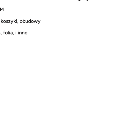
CM
 koszyki, obudowy
 folia, i inne