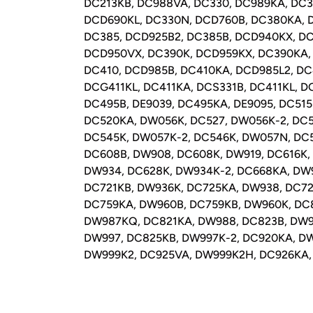
DC213KB, DC988VA, DC330, DC989KA, DC3
DCD690KL, DC330N, DCD760B, DC380KA, 
DC385, DCD925B2, DC385B, DCD940KX, DC
DCD950VX, DC390K, DCD959KX, DC390KA,
DC410, DCD985B, DC410KA, DCD985L2, DC
DCG411KL, DC411KA, DCS331B, DC411KL, D
DC495B, DE9039, DC495KA, DE9095, DC515
DC520KA, DW056K, DC527, DW056K-2, DC5
DC545K, DW057K-2, DC546K, DW057N, DC5
DC608B, DW908, DC608K, DW919, DC616K,
DW934, DC628K, DW934K-2, DC668KA, DW
DC721KB, DW936K, DC725KA, DW938, DC72
DC759KA, DW960B, DC759KB, DW960K, DC
DW987KQ, DC821KA, DW988, DC823B, DW9
DW997, DC825KB, DW997K-2, DC920KA, DW
DW999K2, DC925VA, DW999K2H, DC926KA,