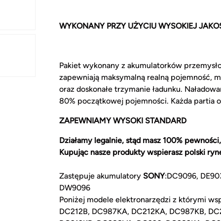
WYKONANY PRZY UŻYCIU WYSOKIEJ JAKO
Pakiet wykonany z akumulatorków przemysł
zapewniają maksymalną realną pojemność, m
oraz doskonałe trzymanie ładunku. Naładowa
80% początkowej pojemności. Każda partia 
ZAPEWNIAMY WYSOKI STANDARD
Działamy legalnie, stąd masz 100% pewności,
Kupując nasze produkty wspierasz polski ryn
Zastępuje akumulatory
SONY
:DC9096, DE90
DW9096
Poniżej modele elektronarzędzi z którymi 
DC212B, DC987KA, DC212KA, DC987KB, DC