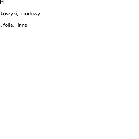
CM
 koszyki, obudowy
 folia, i inne