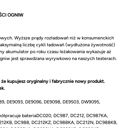
ŚCI OGNIW
owych. Wyższe prądy rozładowań niż w konsumenckich
aksymalną liczbę cykli ładowań (wydłużona żywotność)
ny akumulator po roku czasu leżakowania wykazuje aż
ogniw jest sprawdzana wyrywkowo na naszych testerach.
 że kupujesz oryginalny i fabrycznie nowy produkt.
ek.
39, DE9093, DE9096, DE9098, DE9503, DW9095,
współpracuje bateriaDC020, DC987, DC212, DC987KA,
212KB, DC988, DC212KZ, DC988KA, DC212N, DC988KB,