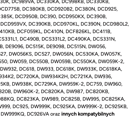
30K, DC989VA, DC330KA, DC998KB, DC330KB,
DCD775B, DC380KB, DCD920B2, DC380N, DCD925,
385K, DCD950B, DC390, DCD950KX, DC390B,
 DCD959VX, DC390KB, DCD970KL, DC390N, DCD980L2,
410KB, DCF059KL, DC410N, DCF826KL, DC411B,
CS331L1, DC490B, DCS331L2, DC490KA, DCS331N,
B, DE9096, DC515K, DE9098, DC515N, DW056,
27, DW056KS, DC527, DW056N, DC530KA, DW057K,
50, DW059, DC550B, DW059B, DC550KA, DW059K-2,
 DW932, DC618, DW933, DC618K, DW933K, DC618KA,
934K2, DC720KA, DW934K2H, DC721KA, DW936,
5KB, DW938K, DC729KA, DW959K-2, DC759, DW960,
820B, DW960K-2, DC820KA, DW987, DC820KB,
88KQ, DC823KA, DW989, DC825B, DW995, DC825KA,
999, DC925, DW999K, DC925KA, DW999K-2, DC925KB,
 DW999KQ, DC926VA oraz
innych kompatybilnych