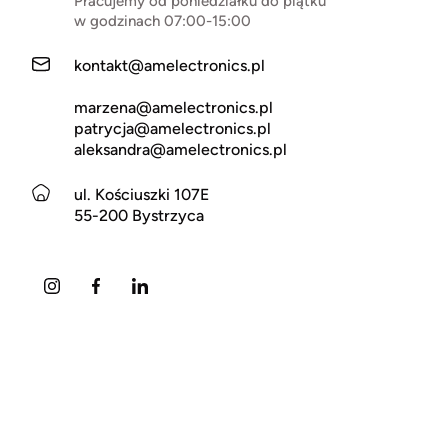
Pracujemy od poniedziałku do piątku
w godzinach 07:00-15:00
kontakt@amelectronics.pl
marzena@amelectronics.pl
patrycja@amelectronics.pl
aleksandra@amelectronics.pl
ul. Kościuszki 107E
55-200 Bystrzyca