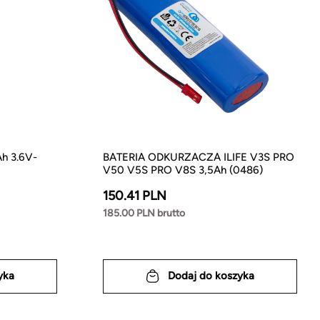
h 3.6V-
BATERIA ODKURZACZA ILIFE V3S PRO
V50 V5S PRO V8S 3,5Ah (0486)
150.41 PLN
185.00 PLN brutto
yka
Dodaj do koszyka