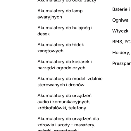
Baterie 
Akumulatory do lamp
awaryjnych
Ogniwa
Akumulatory do hulajnóg i
Wtyczki
desek
BMS, P
Akumulatory do łódek
zanętowych
Holdery,
Akumulatory do kosiarek i
Preszpan,
narzędzi ogrodniczych
Akumulatory do modeli zdalnie
sterowanych i dronów
Akumulatory do urządzeń
audio i komunikacyjnych,
krótkofalówki, telefony
Akumulatory do urządzeń dla
zdrowia i urody - masażery,
golarki, szczoteczki