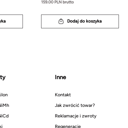
159.00 PLN brutto
yka
Dodaj do koszyka
ty
Inne
iIon
Kontakt
NiMh
Jak zwrócić towar?
NiCd
Reklamacje i zwroty
ki
Regeneracje