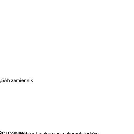
5Ah zamiennik
ŚCI OGNIW
Pakiet wykonany z akumulatorków