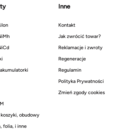
ty
Inne
iIon
Kontakt
NiMh
Jak zwrócić towar?
NiCd
Reklamacje i zwroty
ki
Regeneracje
i akumulatorki
Regulamin
Polityka Prywatności
Zmień zgody cookies
CM
 koszyki, obudowy
 folia, i inne