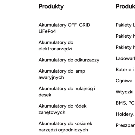
Produkty
Produk
Akumulatory OFF-GRID
Pakiety L
LiFePo4
Pakiety 
Akumulatory do
Pakiety 
elektronarzędzi
Ładowar
Akumulatory do odkurzaczy
Baterie 
Akumulatory do lamp
awaryjnych
Ogniwa
Akumulatory do hulajnóg i
Wtyczki
desek
BMS, P
Akumulatory do łódek
zanętowych
Holdery,
Akumulatory do kosiarek i
Preszpan,
narzędzi ogrodniczych