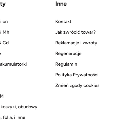
ty
Inne
iIon
Kontakt
NiMh
Jak zwrócić towar?
NiCd
Reklamacje i zwroty
ki
Regeneracje
i akumulatorki
Regulamin
Polityka Prywatności
Zmień zgody cookies
CM
 koszyki, obudowy
 folia, i inne