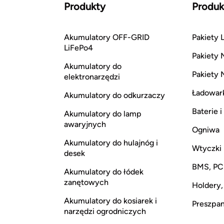
Produkty
Produk
Akumulatory OFF-GRID
Pakiety L
LiFePo4
Pakiety 
Akumulatory do
Pakiety 
elektronarzędzi
Ładowar
Akumulatory do odkurzaczy
Baterie 
Akumulatory do lamp
awaryjnych
Ogniwa
Akumulatory do hulajnóg i
Wtyczki
desek
BMS, P
Akumulatory do łódek
zanętowych
Holdery,
Akumulatory do kosiarek i
Preszpan,
narzędzi ogrodniczych