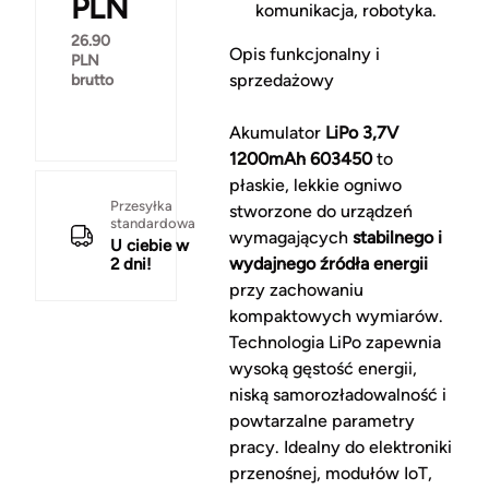
PLN
komunikacja, robotyka.
26.90
Opis funkcjonalny i
PLN
sprzedażowy
brutto
Akumulator
LiPo 3,7V
1200mAh 603450
to
płaskie, lekkie ogniwo
Przesyłka
stworzone do urządzeń
standardowa
wymagających
stabilnego i
U ciebie w
wydajnego źródła energii
2 dni!
przy zachowaniu
kompaktowych wymiarów.
Technologia LiPo zapewnia
wysoką gęstość energii,
niską samorozładowalność i
powtarzalne parametry
pracy. Idealny do elektroniki
przenośnej, modułów IoT,