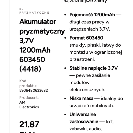
Najważniejsze zalety
BL
PRYZMATYCZNE
Pojemność 1200mAh
—
Akumulator
długi czas pracy w
urządzeniach 3,7V.
pryzmatyczny
Format 603450
—
3,7V
smukły, płaski, łatwy do
1200mAh
montażu w ograniczonej
603450
przestrzeni.
(4418)
Stabilne napięcie 3,7V
— pewne zasilanie
Kod
modułów
produktu:
elektronicznych.
5906480633682
Producent:
Niska masa
— idealny do
AM
urządzeń mobilnych.
Electronics
Uniwersalne
zastosowanie
— IoT,
21.87
zabawki, audio,