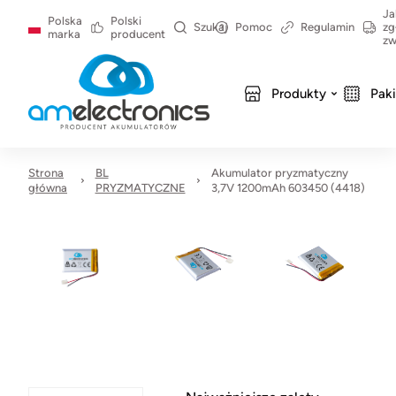
Ja
Polska
Polski
Szukaj
Pomoc
Regulamin
zg
marka
producent
zw
Produkty
Pak
Strona
BL
Akumulator pryzmatyczny
główna
PRYZMATYCZNE
3,7V 1200mAh 603450 (4418)