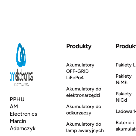
Produkty
Produk
Akumulatory
Pakiety L
OFF-GRID
Pakiety
LiFePo4
NiMh
Akumulatory do
Pakiety
elektronarzędzi
PPHU
NiCd
AM
Akumulatory do
Ładowark
odkurzaczy
Electronics
Marcin
Baterie i
Akumulatory do
Adamczyk
akumulat
lamp awaryjnych