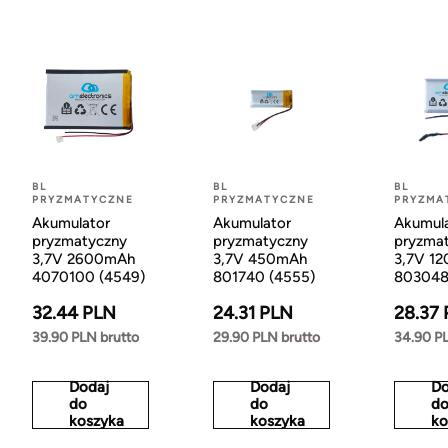
BL
BL
BL
PRYZMATYCZNE
PRYZMATYCZNE
PRYZMA
Akumulator
Akumulator
Akumul
pryzmatyczny
pryzmatyczny
pryzma
3,7V 2600mAh
3,7V 450mAh
3,7V 1
4070100 (4549)
801740 (4555)
803048
32.44 PLN
24.31 PLN
28.37
39.90 PLN brutto
29.90 PLN brutto
34.90 PL
Dodaj
Dodaj
Do
do
do
d
koszyka
koszyka
ko