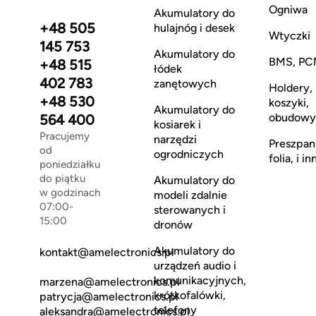
Ogniwa
Akumulatory do
+48 505
hulajnóg i desek
Wtyczki
145 753
Akumulatory do
BMS, PC
+48 515
łódek
402 783
zanętowych
Holdery,
+48 530
koszyki,
Akumulatory do
obudowy
564 400
kosiarek i
Pracujemy
narzędzi
Preszpan
od
ogrodniczych
folia, i in
poniedziałku
do piątku
Akumulatory do
w godzinach
modeli zdalnie
07:00-
sterowanych i
15:00
dronów
Akumulatory do
kontakt@amelectronics.pl
urządzeń audio i
komunikacyjnych,
marzena@amelectronics.pl
krótkofalówki,
patrycja@amelectronics.pl
telefony
aleksandra@amelectronics.pl