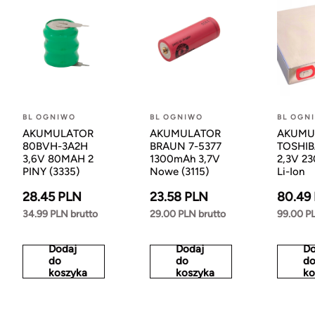
BL OGNIWO
BL OGNIWO
BL OGN
AKUMULATOR
AKUMULATOR
AKUMU
80BVH-3A2H
BRAUN 7-5377
TOSHIB
3,6V 80MAH 2
1300mAh 3,7V
2,3V 2
PINY (3335)
Nowe (3115)
Li-Ion
28.45 PLN
23.58 PLN
80.49
34.99 PLN brutto
29.00 PLN brutto
99.00 PL
Dodaj
Dodaj
Do
do
do
d
koszyka
koszyka
ko