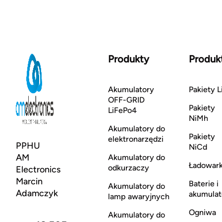
Produkty
Produk
Akumulatory
Pakiety L
OFF-GRID
Pakiety
LiFePo4
NiMh
Akumulatory do
Pakiety
elektronarzędzi
PPHU
NiCd
AM
Akumulatory do
Ładowark
odkurzaczy
Electronics
Marcin
Baterie i
Akumulatory do
Adamczyk
akumulat
lamp awaryjnych
Ogniwa
Akumulatory do