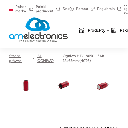
Ja
Polska
Polski
Szukaj
Pomoc
Regulamin
zg
marka
producent
zw
Produkty
Pak
Strona
BL
Ogniwo HFC18650 1,3Ah
główna
OGNIWO
18x65mm (4076)