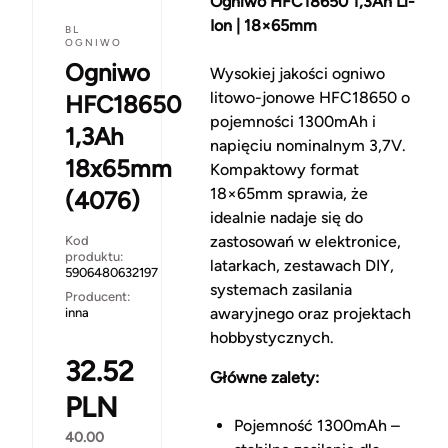
Ogniwo HFC18650 1,3Ah Li-
Ion | 18×65mm
BL
OGNIWO
Ogniwo
Wysokiej jakości ogniwo 
litowo-jonowe HFC18650 o 
HFC18650
pojemności 1300mAh i 
1,3Ah
napięciu nominalnym 3,7V. 
18x65mm
Kompaktowy format 
18×65mm sprawia, że 
(4076)
idealnie nadaje się do 
zastosowań w elektronice, 
Kod
produktu:
latarkach, zestawach DIY, 
5906480632197
systemach zasilania 
Producent:
awaryjnego oraz projektach 
inna
hobbystycznych.
32.52
Główne zalety:
PLN
Pojemność 1300mAh – 
40.00