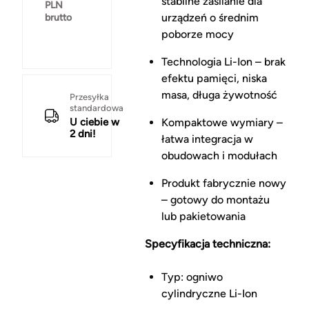
stabilne zasilanie dla 
PLN
urządzeń o średnim 
brutto
poborze mocy
Technologia Li-Ion – brak 
efektu pamięci, niska 
masa, długa żywotność
Przesyłka
standardowa
U ciebie w
Kompaktowe wymiary – 
2 dni!
łatwa integracja w 
obudowach i modułach
Produkt fabrycznie nowy 
– gotowy do montażu 
lub pakietowania
Specyfikacja techniczna:
Typ: ogniwo 
cylindryczne Li-Ion