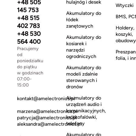
+48 505
hulajnóg i desek
Wtyczki
145 753
Akumulatory do
BMS, PC
+48 515
łódek
402 783
zanętowych
Holdery,
+48 530
koszyki,
Akumulatory do
obudowy
564 400
kosiarek i
Pracujemy
narzędzi
Preszpan
od
ogrodniczych
folia, i in
poniedziałku
do piątku
Akumulatory do
w godzinach
modeli zdalnie
07:00-
sterowanych i
15:00
dronów
Akumulatory do
kontakt@amelectronics.pl
urządzeń audio i
komunikacyjnych,
marzena@amelectronics.pl
krótkofalówki,
patrycja@amelectronics.pl
telefony
aleksandra@amelectronics.pl
Akumulatory do