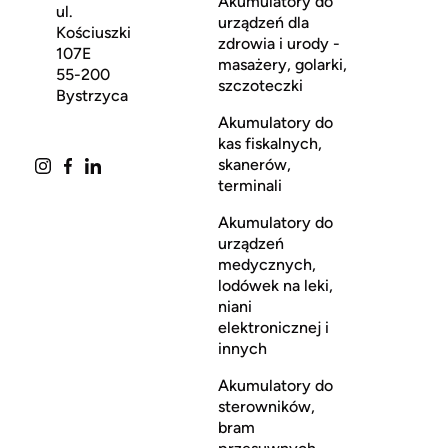
Akumulatory do
ul.
urządzeń dla
Kościuszki
zdrowia i urody -
107E
masażery, golarki,
55-200
szczoteczki
Bystrzyca
Akumulatory do
kas fiskalnych,
skanerów,
terminali
Akumulatory do
urządzeń
medycznych,
lodówek na leki,
niani
elektronicznej i
innych
Akumulatory do
sterowników,
bram