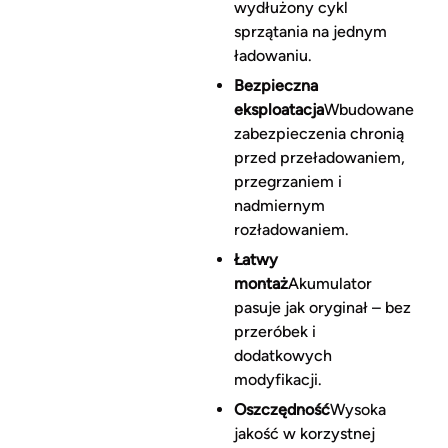
wydłużony cykl
sprzątania na jednym
ładowaniu.
Bezpieczna
eksploatacja
Wbudowane
zabezpieczenia chronią
przed przeładowaniem,
przegrzaniem i
nadmiernym
rozładowaniem.
Łatwy
montaż
Akumulator
pasuje jak oryginał – bez
przeróbek i
dodatkowych
modyfikacji.
Oszczędność
Wysoka
jakość w korzystnej