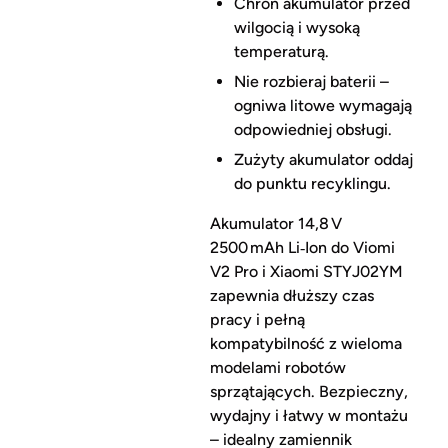
Chroń akumulator przed
wilgocią i wysoką
temperaturą.
Nie rozbieraj baterii –
ogniwa litowe wymagają
odpowiedniej obsługi.
Zużyty akumulator oddaj
do punktu recyklingu.
Akumulator 14,8 V
2500 mAh Li‑Ion do Viomi
V2 Pro i Xiaomi STYJ02YM
zapewnia dłuższy czas
pracy i pełną
kompatybilność z wieloma
modelami robotów
sprzątających. Bezpieczny,
wydajny i łatwy w montażu
– idealny zamiennik