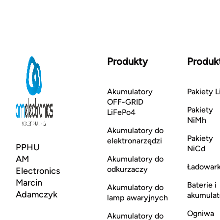
Produkty
Produk
Akumulatory
Pakiety L
OFF-GRID
Pakiety
LiFePo4
NiMh
Akumulatory do
Pakiety
elektronarzędzi
PPHU
NiCd
AM
Akumulatory do
Ładowark
odkurzaczy
Electronics
Marcin
Baterie i
Akumulatory do
Adamczyk
akumulat
lamp awaryjnych
Ogniwa
Akumulatory do