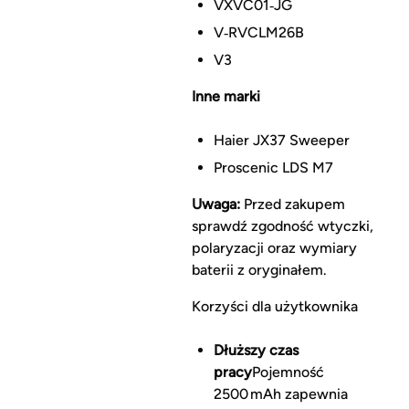
VXVC01‑JG
V‑RVCLM26B
V3
Inne marki
Haier JX37 Sweeper
Proscenic LDS M7
Uwaga:
Przed zakupem
sprawdź zgodność wtyczki,
polaryzacji oraz wymiary
baterii z oryginałem.
Korzyści dla użytkownika
Dłuższy czas
pracy
Pojemność
2500 mAh zapewnia