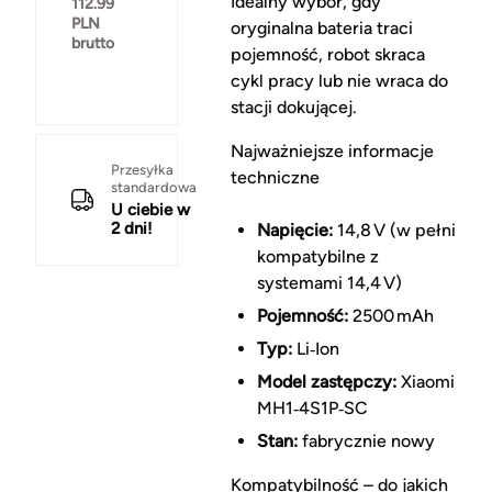
Idealny wybór, gdy
112.99
PLN
oryginalna bateria traci
brutto
pojemność, robot skraca
cykl pracy lub nie wraca do
stacji dokującej.
Najważniejsze informacje
Przesyłka
techniczne
standardowa
U ciebie w
2 dni!
Napięcie:
14,8 V (w pełni
kompatybilne z
systemami 14,4 V)
Pojemność:
2500 mAh
Typ:
Li‑Ion
Model zastępczy:
Xiaomi
MH1‑4S1P‑SC
Stan:
fabrycznie nowy
Kompatybilność – do jakich