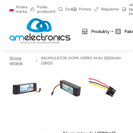
Ja
Polska
Polski
Szukaj
Pomoc
Regulamin
zg
marka
producent
zw
Produkty
Pak
Strona
AKUMULATOR VIOMI V2PRO 14,4V 2500mAh
główna
(2802)