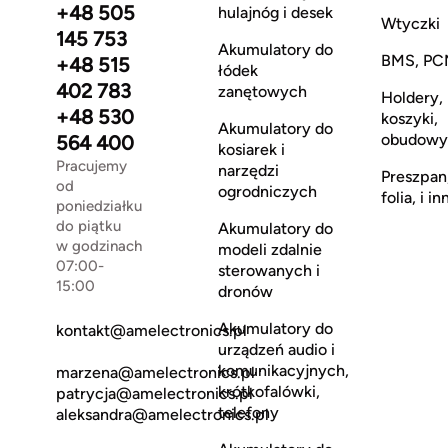
+48 505
hulajnóg i desek
Wtyczki
145 753
Akumulatory do
BMS, PC
+48 515
łódek
402 783
zanętowych
Holdery,
+48 530
koszyki,
Akumulatory do
obudowy
564 400
kosiarek i
Pracujemy
narzędzi
Preszpan
od
ogrodniczych
folia, i in
poniedziałku
do piątku
Akumulatory do
w godzinach
modeli zdalnie
07:00-
sterowanych i
15:00
dronów
Akumulatory do
kontakt@amelectronics.pl
urządzeń audio i
komunikacyjnych,
marzena@amelectronics.pl
krótkofalówki,
patrycja@amelectronics.pl
telefony
aleksandra@amelectronics.pl