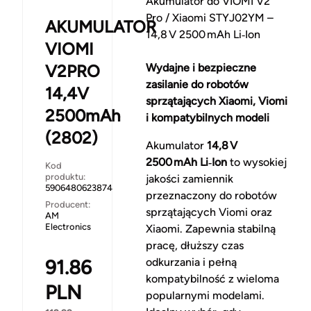
Akumulator do VIOMI V2
Pro / Xiaomi STYJ02YM –
AKUMULATOR
14,8 V 2500 mAh Li‑Ion
VIOMI
V2PRO
Wydajne i bezpieczne
zasilanie do robotów
14,4V
sprzątających Xiaomi, Viomi
2500mAh
i kompatybilnych modeli
(2802)
Akumulator
14,8 V
2500 mAh Li‑Ion
to wysokiej
Kod
produktu:
jakości zamiennik
5906480623874
przeznaczony do robotów
Producent:
sprzątających Viomi oraz
AM
Electronics
Xiaomi. Zapewnia stabilną
pracę, dłuższy czas
91.86
odkurzania i pełną
kompatybilność z wieloma
PLN
popularnymi modelami.