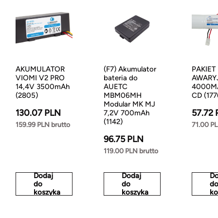
AKUMULATOR
(F7) Akumulator
PAKIET
VIOMI V2 PRO
bateria do
AWARYJ
14,4V 3500mAh
AUETC
4000MA
(2805)
MBM06MH
CD (177
Modular MK MJ
130.07 PLN
57.72
7,2V 700mAh
(1142)
159.99 PLN brutto
71.00 PL
96.75 PLN
119.00 PLN brutto
Dodaj
Dodaj
Do
do
do
d
koszyka
koszyka
ko