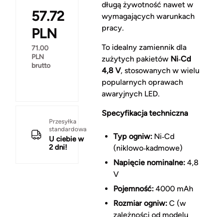
długą żywotność nawet w
57.72
wymagających warunkach
pracy.
PLN
To idealny zamiennik dla
71.00
PLN
zużytych pakietów
Ni‑Cd
brutto
4,8 V
, stosowanych w wielu
popularnych oprawach
awaryjnych LED.
Specyfikacja techniczna
Przesyłka
standardowa
Typ ogniw:
Ni‑Cd
U ciebie w
2 dni!
(niklowo‑kadmowe)
Napięcie nominalne:
4,8
V
Pojemność:
4000 mAh
Rozmiar ogniw:
C (w
zależności od modelu