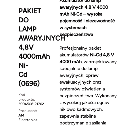
Akumulator do lamp
awaryjnych 4,8 V 4000
PAKIET
mAh Ni‑Cd – wysoka
DO
pojemność i niezawodność
LAMP
w systemach
bezpieczeństwa
AWARYJNYCH
4,8V
Profesjonalny pakiet
4000mAh
akumulatorów
Ni‑Cd 4,8 V
4000 mAh
, zaprojektowany
Ni-
specjalnie do lamp
Cd
awaryjnych, opraw
(0696)
ewakuacyjnych oraz
systemów oświetlenia
Kod
bezpieczeństwa. Wykonany
produktu:
z wysokiej jakości ogniw
5904506121762
niklowo‑kadmowych,
Producent:
AM
zapewnia stabilne
Electronics
podtrzymanie zasilania i