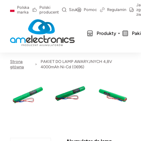
Ja
Polska
Polski
Szukaj
Pomoc
Regulamin
zg
marka
producent
zw
Produkty
Pak
Strona
PAKIET DO LAMP AWARYJNYCH 4,8V
główna
4000mAh Ni-Cd (0696)