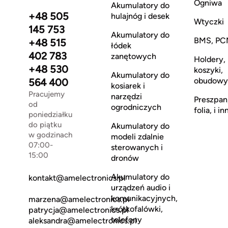
Ogniwa
Akumulatory do
+48 505
hulajnóg i desek
Wtyczki
145 753
Akumulatory do
BMS, PC
+48 515
łódek
402 783
zanętowych
Holdery,
+48 530
koszyki,
Akumulatory do
obudowy
564 400
kosiarek i
Pracujemy
narzędzi
Preszpan
od
ogrodniczych
folia, i in
poniedziałku
do piątku
Akumulatory do
w godzinach
modeli zdalnie
07:00-
sterowanych i
15:00
dronów
Akumulatory do
kontakt@amelectronics.pl
urządzeń audio i
komunikacyjnych,
marzena@amelectronics.pl
krótkofalówki,
patrycja@amelectronics.pl
telefony
aleksandra@amelectronics.pl