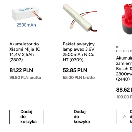
Akumulator do
Pakiet awaryjny
BL
Xiaomi Mijia 1C
lamp awex 3,6V
ELEKTR
14,4V 2,5Ah
2500mAh NiCd
Akumul
(2807)
HT (0709)
zamienn
Bosch 
81.22 PLN
52.85 PLN
2800m
99.90 PLN brutto
65.00 PLN brutto
(2440)
88.62
109.00 
Dodaj
Dodaj
do
do
koszyka
koszyka