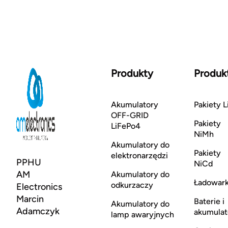
Produkty
Produk
Akumulatory
Pakiety L
OFF-GRID
Pakiety
LiFePo4
NiMh
Akumulatory do
Pakiety
elektronarzędzi
PPHU
NiCd
AM
Akumulatory do
Ładowark
odkurzaczy
Electronics
Marcin
Baterie i
Akumulatory do
Adamczyk
akumulat
lamp awaryjnych