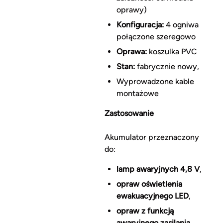
oprawy)
Konfiguracja:
4 ogniwa
połączone szeregowo
Oprawa:
koszulka PVC
Stan:
fabrycznie nowy,
Wyprowadzone kable
montażowe
Zastosowanie
Akumulator przeznaczony
do:
lamp awaryjnych 4,8 V
,
opraw oświetlenia
ewakuacyjnego LED
,
opraw z funkcją
awaryjnego zasilania
,