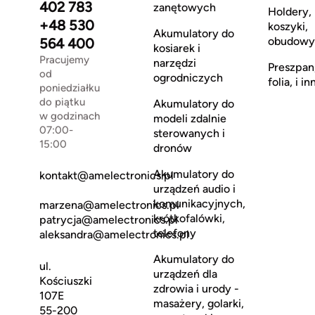
402 783
zanętowych
Holdery,
+48 530
koszyki,
Akumulatory do
obudowy
564 400
kosiarek i
Pracujemy
narzędzi
Preszpan
od
ogrodniczych
folia, i in
poniedziałku
do piątku
Akumulatory do
w godzinach
modeli zdalnie
07:00-
sterowanych i
15:00
dronów
Akumulatory do
kontakt@amelectronics.pl
urządzeń audio i
komunikacyjnych,
marzena@amelectronics.pl
krótkofalówki,
patrycja@amelectronics.pl
telefony
aleksandra@amelectronics.pl
Akumulatory do
ul.
urządzeń dla
Kościuszki
zdrowia i urody -
107E
masażery, golarki,
55-200