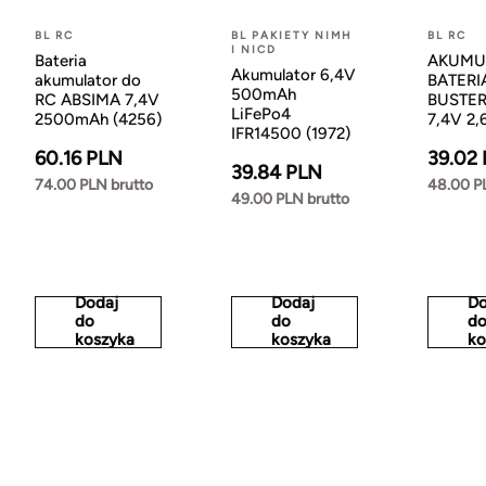
BL RC
BL PAKIETY NIMH
BL RC
I NICD
Bateria
AKUMU
Akumulator 6,4V
akumulator do
BATERI
500mAh
RC ABSIMA 7,4V
BUSTER
LiFePo4
2500mAh (4256)
7,4V 2,
IFR14500 (1972)
60.16 PLN
39.02
39.84 PLN
74.00 PLN brutto
48.00 P
49.00 PLN brutto
Dodaj
Dodaj
Do
do
do
d
koszyka
koszyka
ko