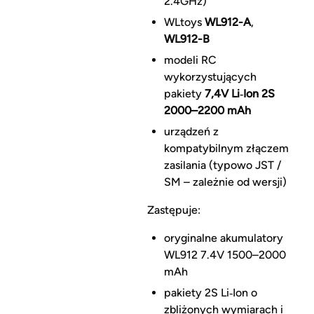
2.4GHz)
WLtoys
WL912-A
,
WL912-B
modeli RC
wykorzystujących
pakiety
7,4V Li‑Ion 2S
2000–2200 mAh
urządzeń z
kompatybilnym złączem
zasilania (typowo JST /
SM – zależnie od wersji)
Zastępuje:
oryginalne akumulatory
WL912 7.4V 1500–2000
mAh
pakiety 2S Li‑Ion o
zbliżonych wymiarach i