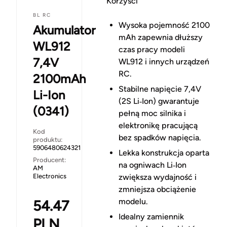
Korzyści
BL RC
Wysoka pojemność 2100
Akumulator
mAh zapewnia dłuższy
WL912
czas pracy modeli
7,4V
WL912 i innych urządzeń
RC.
2100mAh
Stabilne napięcie 7,4V
Li-Ion
(2S Li‑Ion) gwarantuje
(0341)
pełną moc silnika i
elektronikę pracującą
Kod
bez spadków napięcia.
produktu:
5906480624321
Lekka konstrukcja oparta
Producent:
na ogniwach Li‑Ion
AM
Electronics
zwiększa wydajność i
zmniejsza obciążenie
modelu.
54.47
Idealny zamiennik
PLN