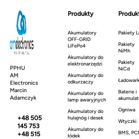
Produkty
Produk
Akumulatory
Pakiety L
OFF-GRID
Pakiety
LiFePo4
NiMh
Akumulatory do
Pakiety
elektronarzędzi
PPHU
NiCd
AM
Akumulatory do
Ładowark
odkurzaczy
Electronics
Marcin
Baterie i
Akumulatory do
Adamczyk
akumulat
lamp awaryjnych
Ogniwa
Akumulatory do
+48 505
hulajnóg i desek
Wtyczki
145 753
Akumulatory do
BMS, PC
+48 515
łódek