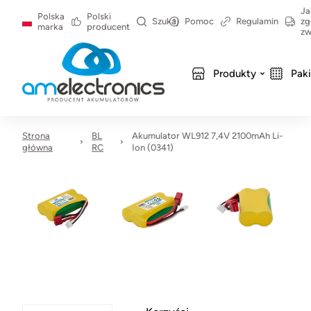
Ja
Polska
Polski
Szukaj
Pomoc
Regulamin
zg
marka
producent
zw
Produkty
Pak
Strona
BL
Akumulator WL912 7,4V 2100mAh Li-
główna
RC
Ion (0341)