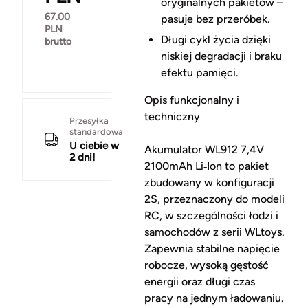
oryginalnych pakietów –
67.00
pasuje bez przeróbek.
PLN
Długi cykl życia dzięki
brutto
niskiej degradacji i braku
efektu pamięci.
Opis funkcjonalny i
techniczny
Przesyłka
standardowa
U ciebie w
Akumulator WL912 7,4V
2 dni!
2100mAh Li‑Ion to pakiet
zbudowany w konfiguracji
2S, przeznaczony do modeli
RC, w szczególności łodzi i
samochodów z serii WLtoys.
Zapewnia stabilne napięcie
robocze, wysoką gęstość
energii oraz długi czas
pracy na jednym ładowaniu.