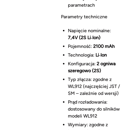
parametrach
Parametry techniczne
Napięcie nominalne:
7,4V (2S Li‑Ion)
Pojemność:
2100 mAh
Technologia:
Li‑Ion
Konfiguracja:
2 ogniwa
szeregowo (2S)
Typ złącza: zgodne z
WL912 (najczęściej JST /
SM – zależnie od wersji)
Prąd rozładowania:
dostosowany do silników
modeli WL912
Wymiary: zgodne z